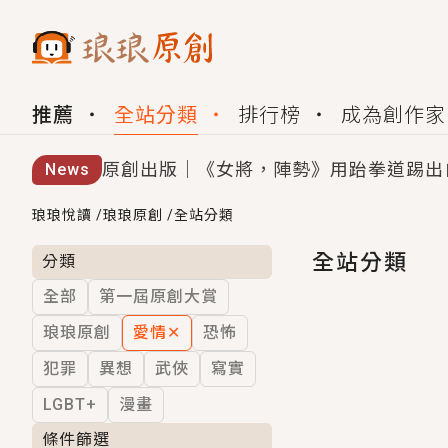
推薦
全站分類
排行榜
成為創作家
原創出版｜《女將，陣勢》用跆拳道踢出
News
創,作家招募｜華文小說創作首選！有機
琅琅悅讀
/
琅琅原創
/
全站分類
小編心動書單｜《離婚你提的，二婚嫁大
全站分類
分類
全部
第一屆原創大賞
GL｜《夏日與檸檬與重疊世界》炎熱的
琅琅原創
愛情
✕
恐怖
BL｜《費洛蒙中毒》救命！特殊費洛蒙體質
犯罪
異想
武俠
寫實
OMG你嚇到我了｜《陰陽鬼店》上班族
LGBT+
漫畫
言情｜《國語推行員》每個人心中都有一
條件篩選