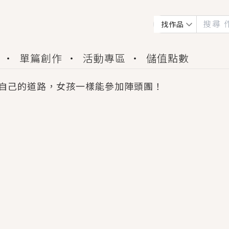
找作品
單篇創作
活動專區
儲值點數
自己的道路，女孩一樣能參加陣頭團！
會獲得豐富廣宣資源、專屬服務與獨享福利！
佬，你哭什麼？》追妻火葬場！前夫失憶移情別戀，
夏日、檸檬的香氣、互相愛慕的兩位少女，今夏最推純愛
世界觀，無法抗拒的吸引力，已中毒Σ>―(〃°ω°〃)
買了房子模型，但現實中買下的竟是屬於他的停屍櫃？
個連自己也無法改變的永恆， 他的一生將不由自主追逐