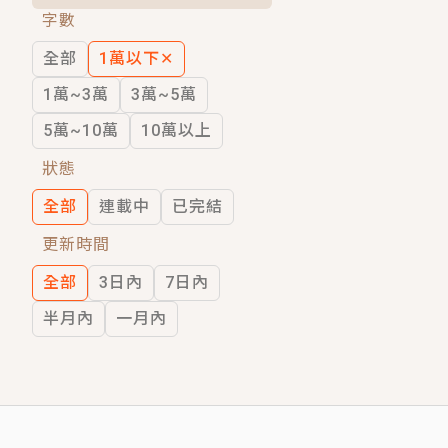
字數
短劇原著｜《離婚後，禁欲大佬爬墻偷吻
全部
1萬以下
✕
穿越｜《穿越遠古後成了野人娘子》你好，
1萬~3萬
3萬~5萬
5萬~10萬
10萬以上
狀態
全部
連載中
已完結
更新時間
全部
3日內
7日內
半月內
一月內