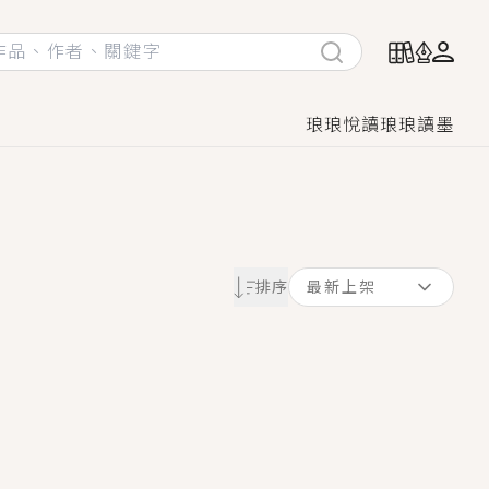
琅琅悅讀
琅琅讀墨
她頭也不回找新歡，他居然還後悔了？
排序
最新上架
GL漫畫！
♡→
！
著她……