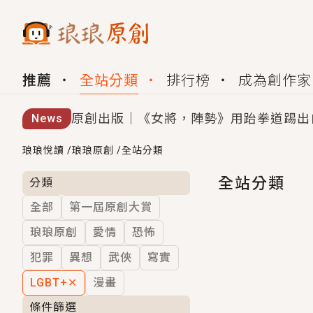
推薦
全站分類
排行榜
成為創作家
原創出版｜《女將，陣勢》用跆拳道踢出
News
創,作家招募｜華文小說創作首選！有機
琅琅悅讀
/
琅琅原創
/
全站分類
小編心動書單｜《離婚你提的，二婚嫁大
全站分類
分類
全部
第一屆原創大賞
GL｜《夏日與檸檬與重疊世界》炎熱的
琅琅原創
愛情
恐怖
BL｜《費洛蒙中毒》救命！特殊費洛蒙體質
犯罪
異想
武俠
寫實
OMG你嚇到我了｜《陰陽鬼店》上班族
LGBT+
✕
漫畫
言情｜《國語推行員》每個人心中都有一
條件篩選