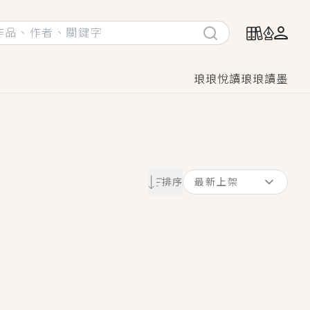
琅琅悅讀
琅琅讀墨
她頭也不回找新歡，他居然還後悔了？
排序
最新上架
GL漫畫！
♡→
！
著她……