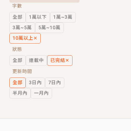
字數
短劇原著｜《離婚後，禁欲大佬爬墻偷吻
全部
1萬以下
1萬~3萬
穿越｜《穿越遠古後成了野人娘子》你好，
3萬~5萬
5萬~10萬
10萬以上
✕
狀態
全部
連載中
已完結
✕
更新時間
全部
3日內
7日內
半月內
一月內