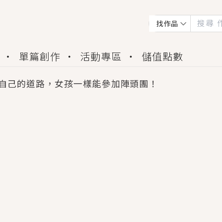
找作品
單篇創作
活動專區
儲值點數
自己的道路，女孩一樣能參加陣頭團！
會獲得豐富廣宣資源、專屬服務與獨享福利！
佬，你哭什麼？》追妻火葬場！前夫失憶移情別戀，
夏日、檸檬的香氣、互相愛慕的兩位少女，今夏最推純愛
世界觀，無法抗拒的吸引力，已中毒Σ>―(〃°ω°〃)
買了房子模型，但現實中買下的竟是屬於他的停屍櫃？
個連自己也無法改變的永恆， 他的一生將不由自主追逐