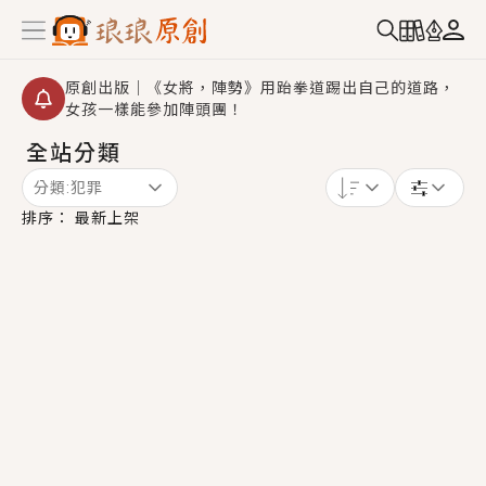
原創出版｜《女將，陣勢》用跆拳道踢出自己的道路，
女孩一樣能參加陣頭團！
全站分類
創,作家招募｜華文小說創作首選！有機會獲得豐富廣宣
資源、專屬服務與獨享福利！
分類:
犯罪
小編心動書單｜《離婚你提的，二婚嫁大佬，你哭什
排序：
最新上架
麼？》追妻火葬場！前夫失憶移情別戀，她頭也不回找
新歡，他居然還後悔了？
GL｜《夏日與檸檬與重疊世界》炎熱的夏日、檸檬的香
氣、互相愛慕的兩位少女，今夏最推純愛GL漫畫！
BL｜《費洛蒙中毒》救命！特殊費洛蒙體質世界觀，無
法抗拒的吸引力，已中毒Σ>―(〃°ω°〃)♡→
OMG你嚇到我了｜《陰陽鬼店》上班族買了房子模型，
但現實中買下的竟是屬於他的停屍櫃？！
言情｜《國語推行員》每個人心中都有一個連自己也無
法改變的永恆， 他的一生將不由自主追逐著她……