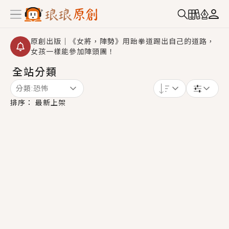
原創出版｜《女將，陣勢》用跆拳道踢出自己的道路，
女孩一樣能參加陣頭團！
全站分類
創,作家招募｜華文小說創作首選！有機會獲得豐富廣宣
資源、專屬服務與獨享福利！
分類:
恐怖
小編心動書單｜《離婚你提的，二婚嫁大佬，你哭什
排序：
最新上架
麼？》追妻火葬場！前夫失憶移情別戀，她頭也不回找
新歡，他居然還後悔了？
GL｜《夏日與檸檬與重疊世界》炎熱的夏日、檸檬的香
氣、互相愛慕的兩位少女，今夏最推純愛GL漫畫！
BL｜《費洛蒙中毒》救命！特殊費洛蒙體質世界觀，無
法抗拒的吸引力，已中毒Σ>―(〃°ω°〃)♡→
OMG你嚇到我了｜《陰陽鬼店》上班族買了房子模型，
但現實中買下的竟是屬於他的停屍櫃？！
言情｜《國語推行員》每個人心中都有一個連自己也無
法改變的永恆， 他的一生將不由自主追逐著她……