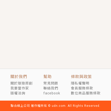
短劇原著｜《離婚後，禁欲大佬爬墻偷吻小孕妻》坊間
傳聞，顧總沒有太太、不需要情人，卻寵愛著他的私人
醫生？！
穿越｜《穿越遠古後成了野人娘子》你好，一起爬山
嗎？被男友推下山，直接穿越到遠古時代的那種......
關於我們
幫助
條款與政策
關於琅琅原創
常見問題
隱私權聲明
我要當作家
聯絡我們
會員服務條款
版權洽詢
facebook
數位商品服務條款
聯合線上公司 著作權所有 © udn.com. All Rights Reserved.