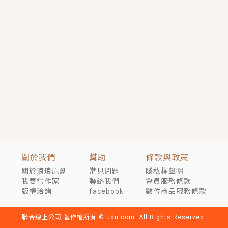
短劇原著｜《離婚後，禁欲大佬爬墻偷吻小孕妻》坊間
傳聞，顧總沒有太太、不需要情人，卻寵愛著他的私人
醫生？！
穿越｜《穿越遠古後成了野人娘子》你好，一起爬山
嗎？被男友推下山，直接穿越到遠古時代的那種......
關於我們
幫助
條款與政策
關於琅琅原創
常見問題
隱私權聲明
我要當作家
聯絡我們
會員服務條款
版權洽詢
facebook
數位商品服務條款
聯合線上公司 著作權所有 © udn.com. All Rights Reserved.