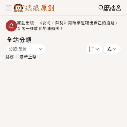
原創出版｜《女將，陣勢》用跆拳道踢出自己的道路，
女孩一樣能參加陣頭團！
全站分類
創,作家招募｜華文小說創作首選！有機會獲得豐富廣宣
資源、專屬服務與獨享福利！
分類:
恐怖
小編心動書單｜《離婚你提的，二婚嫁大佬，你哭什
排序：
最新上架
麼？》追妻火葬場！前夫失憶移情別戀，她頭也不回找
新歡，他居然還後悔了？
GL｜《夏日與檸檬與重疊世界》炎熱的夏日、檸檬的香
氣、互相愛慕的兩位少女，今夏最推純愛GL漫畫！
BL｜《費洛蒙中毒》救命！特殊費洛蒙體質世界觀，無
法抗拒的吸引力，已中毒Σ>―(〃°ω°〃)♡→
OMG你嚇到我了｜《陰陽鬼店》上班族買了房子模型，
但現實中買下的竟是屬於他的停屍櫃？！
言情｜《國語推行員》每個人心中都有一個連自己也無
法改變的永恆， 他的一生將不由自主追逐著她……