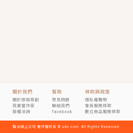
短劇原著｜《離婚後，禁欲大佬爬墻偷吻小孕妻》坊間
傳聞，顧總沒有太太、不需要情人，卻寵愛著他的私人
醫生？！
穿越｜《穿越遠古後成了野人娘子》你好，一起爬山
嗎？被男友推下山，直接穿越到遠古時代的那種......
關於我們
幫助
條款與政策
關於琅琅原創
常見問題
隱私權聲明
我要當作家
聯絡我們
會員服務條款
版權洽詢
facebook
數位商品服務條款
聯合線上公司 著作權所有 © udn.com. All Rights Reserved.