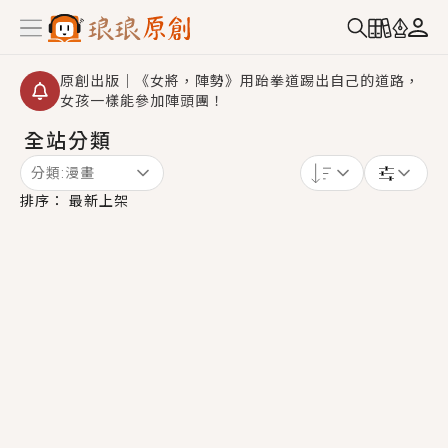
原創出版｜《女將，陣勢》用跆拳道踢出自己的道路，
女孩一樣能參加陣頭團！
全站分類
創,作家招募｜華文小說創作首選！有機會獲得豐富廣宣
資源、專屬服務與獨享福利！
分類:
漫畫
小編心動書單｜《離婚你提的，二婚嫁大佬，你哭什
排序：
最新上架
麼？》追妻火葬場！前夫失憶移情別戀，她頭也不回找
新歡，他居然還後悔了？
GL｜《夏日與檸檬與重疊世界》炎熱的夏日、檸檬的香
氣、互相愛慕的兩位少女，今夏最推純愛GL漫畫！
BL｜《費洛蒙中毒》救命！特殊費洛蒙體質世界觀，無
法抗拒的吸引力，已中毒Σ>―(〃°ω°〃)♡→
OMG你嚇到我了｜《陰陽鬼店》上班族買了房子模型，
但現實中買下的竟是屬於他的停屍櫃？！
言情｜《國語推行員》每個人心中都有一個連自己也無
法改變的永恆， 他的一生將不由自主追逐著她……