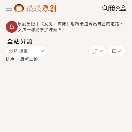
原創出版｜《女將，陣勢》用跆拳道踢出自己的道路，
女孩一樣能參加陣頭團！
全站分類
創,作家招募｜華文小說創作首選！有機會獲得豐富廣宣
資源、專屬服務與獨享福利！
分類:
漫畫
小編心動書單｜《離婚你提的，二婚嫁大佬，你哭什
排序：
最新上架
麼？》追妻火葬場！前夫失憶移情別戀，她頭也不回找
新歡，他居然還後悔了？
GL｜《夏日與檸檬與重疊世界》炎熱的夏日、檸檬的香
氣、互相愛慕的兩位少女，今夏最推純愛GL漫畫！
BL｜《費洛蒙中毒》救命！特殊費洛蒙體質世界觀，無
法抗拒的吸引力，已中毒Σ>―(〃°ω°〃)♡→
OMG你嚇到我了｜《陰陽鬼店》上班族買了房子模型，
但現實中買下的竟是屬於他的停屍櫃？！
言情｜《國語推行員》每個人心中都有一個連自己也無
法改變的永恆， 他的一生將不由自主追逐著她……