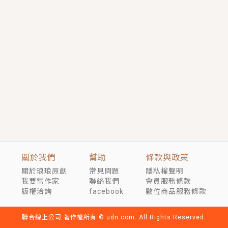
短劇原著｜《離婚後，禁欲大佬爬墻偷吻小孕妻》坊間
傳聞，顧總沒有太太、不需要情人，卻寵愛著他的私人
醫生？！
穿越｜《穿越遠古後成了野人娘子》你好，一起爬山
嗎？被男友推下山，直接穿越到遠古時代的那種......
關於我們
幫助
條款與政策
關於琅琅原創
常見問題
隱私權聲明
我要當作家
聯絡我們
會員服務條款
版權洽詢
facebook
數位商品服務條款
聯合線上公司 著作權所有 © udn.com. All Rights Reserved.