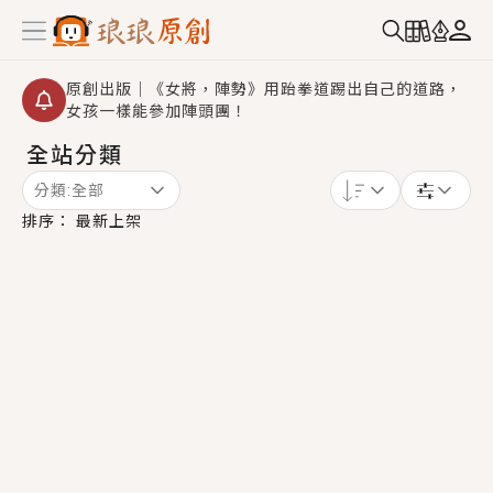
原創出版｜《女將，陣勢》用跆拳道踢出自己的道路，
女孩一樣能參加陣頭團！
全站分類
創,作家招募｜華文小說創作首選！有機會獲得豐富廣宣
資源、專屬服務與獨享福利！
分類:
全部
小編心動書單｜《離婚你提的，二婚嫁大佬，你哭什
排序：
最新上架
麼？》追妻火葬場！前夫失憶移情別戀，她頭也不回找
新歡，他居然還後悔了？
GL｜《夏日與檸檬與重疊世界》炎熱的夏日、檸檬的香
氣、互相愛慕的兩位少女，今夏最推純愛GL漫畫！
BL｜《費洛蒙中毒》救命！特殊費洛蒙體質世界觀，無
法抗拒的吸引力，已中毒Σ>―(〃°ω°〃)♡→
OMG你嚇到我了｜《陰陽鬼店》上班族買了房子模型，
但現實中買下的竟是屬於他的停屍櫃？！
言情｜《國語推行員》每個人心中都有一個連自己也無
法改變的永恆， 他的一生將不由自主追逐著她……