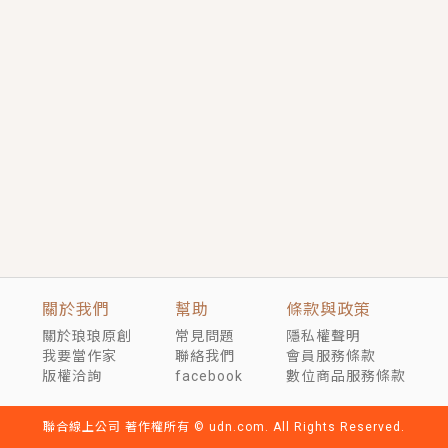
短劇原著｜《離婚後，禁欲大佬爬墻偷吻小孕妻》坊間
傳聞，顧總沒有太太、不需要情人，卻寵愛著他的私人
醫生？！
穿越｜《穿越遠古後成了野人娘子》你好，一起爬山
嗎？被男友推下山，直接穿越到遠古時代的那種......
關於我們
幫助
條款與政策
關於琅琅原創
常見問題
隱私權聲明
我要當作家
聯絡我們
會員服務條款
版權洽詢
facebook
數位商品服務條款
聯合線上公司 著作權所有 © udn.com. All Rights Reserved.