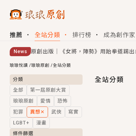
推薦
全站分類
排行榜
成為創作家
原創出版｜《女將，陣勢》用跆拳道踢出
News
創,作家招募｜華文小說創作首選！有機
琅琅悅讀
/
琅琅原創
/
全站分類
小編心動書單｜《離婚你提的，二婚嫁大
全站分類
分類
全部
第一屆原創大賞
GL｜《夏日與檸檬與重疊世界》炎熱的
琅琅原創
愛情
恐怖
BL｜《費洛蒙中毒》救命！特殊費洛蒙體質
犯罪
異想
✕
武俠
寫實
OMG你嚇到我了｜《陰陽鬼店》上班族
LGBT+
漫畫
言情｜《國語推行員》每個人心中都有一
條件篩選