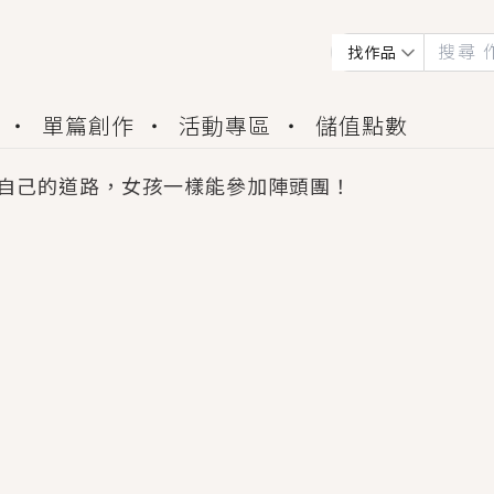
找作品
單篇創作
活動專區
儲值點數
自己的道路，女孩一樣能參加陣頭團！
會獲得豐富廣宣資源、專屬服務與獨享福利！
佬，你哭什麼？》追妻火葬場！前夫失憶移情別戀，
夏日、檸檬的香氣、互相愛慕的兩位少女，今夏最推純愛
世界觀，無法抗拒的吸引力，已中毒Σ>―(〃°ω°〃)
買了房子模型，但現實中買下的竟是屬於他的停屍櫃？
個連自己也無法改變的永恆， 他的一生將不由自主追逐