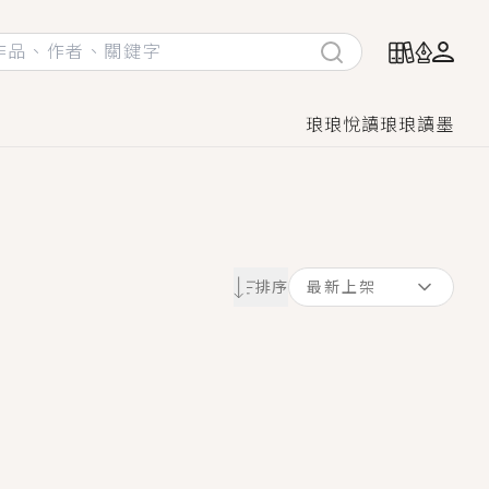
琅琅悅讀
琅琅讀墨
她頭也不回找新歡，他居然還後悔了？
排序
最新上架
GL漫畫！
♡→
！
著她……