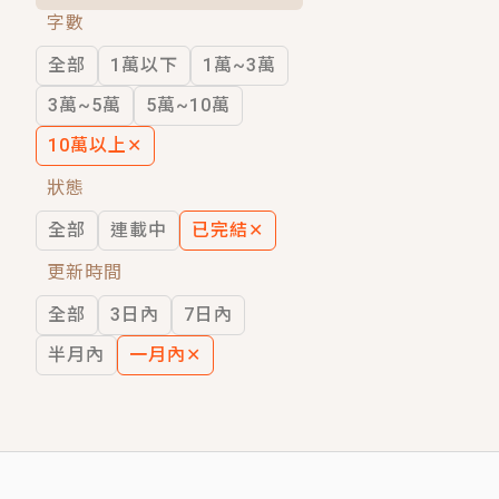
字數
短劇原著｜《離婚後，禁欲大佬爬墻偷吻
全部
1萬以下
1萬~3萬
穿越｜《穿越遠古後成了野人娘子》你好，
3萬~5萬
5萬~10萬
10萬以上
✕
狀態
全部
連載中
已完結
✕
更新時間
全部
3日內
7日內
半月內
一月內
✕