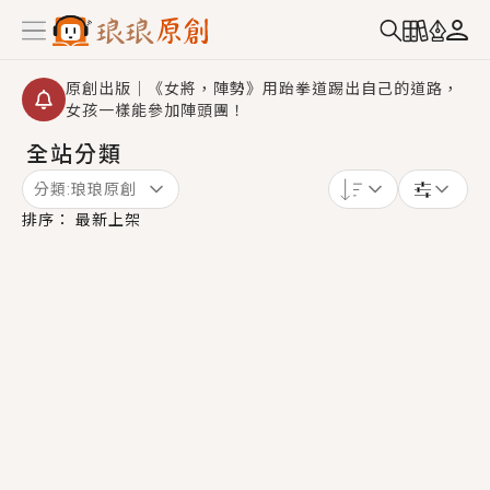
原創出版｜《女將，陣勢》用跆拳道踢出自己的道路，
女孩一樣能參加陣頭團！
全站分類
創,作家招募｜華文小說創作首選！有機會獲得豐富廣宣
資源、專屬服務與獨享福利！
分類:
琅琅原創
小編心動書單｜《離婚你提的，二婚嫁大佬，你哭什
排序：
最新上架
麼？》追妻火葬場！前夫失憶移情別戀，她頭也不回找
新歡，他居然還後悔了？
GL｜《夏日與檸檬與重疊世界》炎熱的夏日、檸檬的香
氣、互相愛慕的兩位少女，今夏最推純愛GL漫畫！
BL｜《費洛蒙中毒》救命！特殊費洛蒙體質世界觀，無
法抗拒的吸引力，已中毒Σ>―(〃°ω°〃)♡→
OMG你嚇到我了｜《陰陽鬼店》上班族買了房子模型，
但現實中買下的竟是屬於他的停屍櫃？！
言情｜《國語推行員》每個人心中都有一個連自己也無
法改變的永恆， 他的一生將不由自主追逐著她……