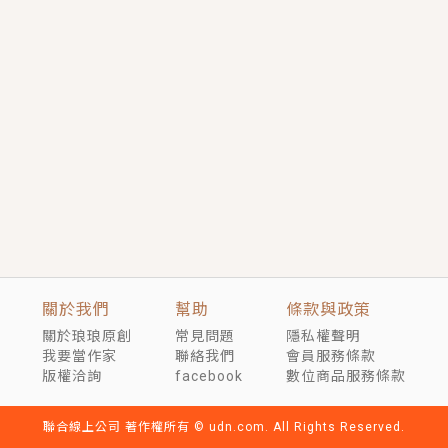
短劇原著｜《離婚後，禁欲大佬爬墻偷吻小孕妻》坊間
傳聞，顧總沒有太太、不需要情人，卻寵愛著他的私人
醫生？！
穿越｜《穿越遠古後成了野人娘子》你好，一起爬山
嗎？被男友推下山，直接穿越到遠古時代的那種......
關於我們
幫助
條款與政策
關於琅琅原創
常見問題
隱私權聲明
我要當作家
聯絡我們
會員服務條款
版權洽詢
facebook
數位商品服務條款
聯合線上公司 著作權所有 © udn.com. All Rights Reserved.