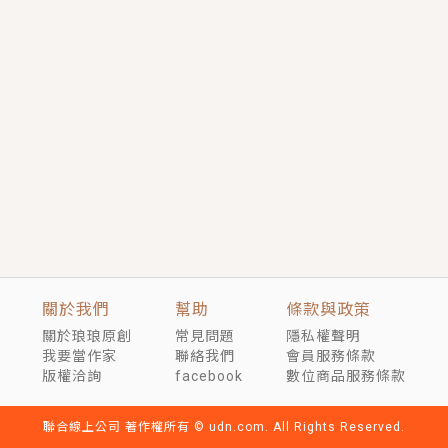
短劇原著｜《離婚後，禁欲大佬爬墻偷吻小孕妻》坊間
傳聞，顧總沒有太太、不需要情人，卻寵愛著他的私人
醫生？！
穿越｜《穿越遠古後成了野人娘子》你好，一起爬山
嗎？被男友推下山，直接穿越到遠古時代的那種......
關於我們
幫助
條款與政策
關於琅琅原創
常見問題
隱私權聲明
我要當作家
聯絡我們
會員服務條款
版權洽詢
facebook
數位商品服務條款
聯合線上公司 著作權所有 © udn.com. All Rights Reserved.