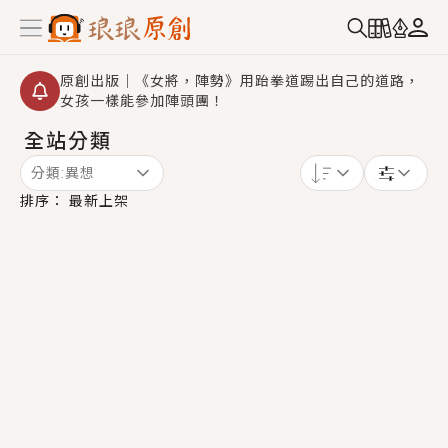
原創出版｜《女將，陣勢》用跆拳道踢出自己的道路，
女孩一樣能參加陣頭團！
全站分類
創,作家招募｜華文小說創作首選！有機會獲得豐富廣宣
資源、專屬服務與獨享福利！
分類:
異想
小編心動書單｜《離婚你提的，二婚嫁大佬，你哭什
排序：
最新上架
麼？》追妻火葬場！前夫失憶移情別戀，她頭也不回找
新歡，他居然還後悔了？
GL｜《夏日與檸檬與重疊世界》炎熱的夏日、檸檬的香
氣、互相愛慕的兩位少女，今夏最推純愛GL漫畫！
BL｜《費洛蒙中毒》救命！特殊費洛蒙體質世界觀，無
法抗拒的吸引力，已中毒Σ>―(〃°ω°〃)♡→
OMG你嚇到我了｜《陰陽鬼店》上班族買了房子模型，
但現實中買下的竟是屬於他的停屍櫃？！
言情｜《國語推行員》每個人心中都有一個連自己也無
法改變的永恆， 他的一生將不由自主追逐著她……