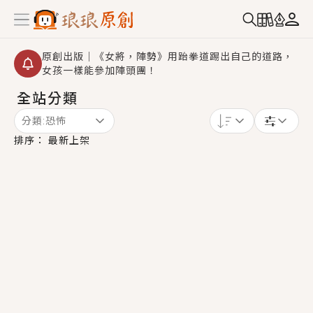
原創出版｜《女將，陣勢》用跆拳道踢出自己的道路，
女孩一樣能參加陣頭團！
全站分類
創,作家招募｜華文小說創作首選！有機會獲得豐富廣宣
資源、專屬服務與獨享福利！
分類:
恐怖
小編心動書單｜《離婚你提的，二婚嫁大佬，你哭什
排序：
最新上架
麼？》追妻火葬場！前夫失憶移情別戀，她頭也不回找
新歡，他居然還後悔了？
GL｜《夏日與檸檬與重疊世界》炎熱的夏日、檸檬的香
氣、互相愛慕的兩位少女，今夏最推純愛GL漫畫！
BL｜《費洛蒙中毒》救命！特殊費洛蒙體質世界觀，無
法抗拒的吸引力，已中毒Σ>―(〃°ω°〃)♡→
OMG你嚇到我了｜《陰陽鬼店》上班族買了房子模型，
但現實中買下的竟是屬於他的停屍櫃？！
言情｜《國語推行員》每個人心中都有一個連自己也無
法改變的永恆， 他的一生將不由自主追逐著她……