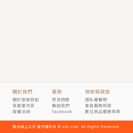
短劇原著｜《離婚後，禁欲大佬爬墻偷吻小孕妻》坊間
傳聞，顧總沒有太太、不需要情人，卻寵愛著他的私人
醫生？！
穿越｜《穿越遠古後成了野人娘子》你好，一起爬山
嗎？被男友推下山，直接穿越到遠古時代的那種......
關於我們
幫助
條款與政策
關於琅琅原創
常見問題
隱私權聲明
我要當作家
聯絡我們
會員服務條款
版權洽詢
facebook
數位商品服務條款
聯合線上公司 著作權所有 © udn.com. All Rights Reserved.