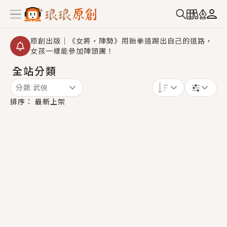
原創出版｜《女將，陣勢》用跆拳道踢出自己的道路，
女孩一樣能參加陣頭團！
全站分類
創,作家招募｜華文小說創作首選！有機會獲得豐富廣宣
資源、專屬服務與獨享福利！
分類:
武俠
小編心動書單｜《離婚你提的，二婚嫁大佬，你哭什
排序：
最新上架
麼？》追妻火葬場！前夫失憶移情別戀，她頭也不回找
新歡，他居然還後悔了？
GL｜《夏日與檸檬與重疊世界》炎熱的夏日、檸檬的香
氣、互相愛慕的兩位少女，今夏最推純愛GL漫畫！
BL｜《費洛蒙中毒》救命！特殊費洛蒙體質世界觀，無
法抗拒的吸引力，已中毒Σ>―(〃°ω°〃)♡→
OMG你嚇到我了｜《陰陽鬼店》上班族買了房子模型，
但現實中買下的竟是屬於他的停屍櫃？！
言情｜《國語推行員》每個人心中都有一個連自己也無
法改變的永恆， 他的一生將不由自主追逐著她……