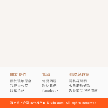
短劇原著｜《離婚後，禁欲大佬爬墻偷吻小孕妻》坊間
傳聞，顧總沒有太太、不需要情人，卻寵愛著他的私人
醫生？！
穿越｜《穿越遠古後成了野人娘子》你好，一起爬山
嗎？被男友推下山，直接穿越到遠古時代的那種......
關於我們
幫助
條款與政策
關於琅琅原創
常見問題
隱私權聲明
我要當作家
聯絡我們
會員服務條款
版權洽詢
facebook
數位商品服務條款
聯合線上公司 著作權所有 © udn.com. All Rights Reserved.