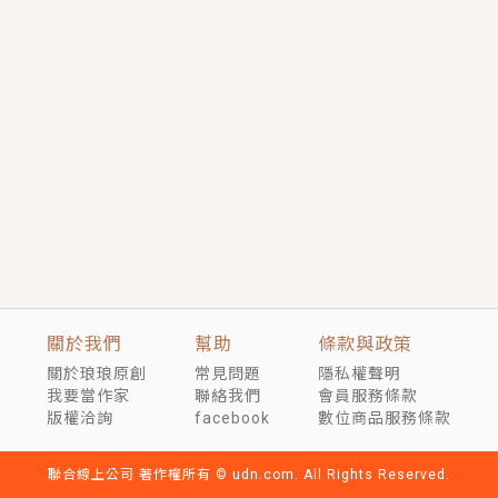
短劇原著｜《離婚後，禁欲大佬爬墻偷吻小孕妻》坊間
傳聞，顧總沒有太太、不需要情人，卻寵愛著他的私人
醫生？！
穿越｜《穿越遠古後成了野人娘子》你好，一起爬山
嗎？被男友推下山，直接穿越到遠古時代的那種......
關於我們
幫助
條款與政策
關於琅琅原創
常見問題
隱私權聲明
我要當作家
聯絡我們
會員服務條款
版權洽詢
facebook
數位商品服務條款
聯合線上公司 著作權所有 © udn.com. All Rights Reserved.