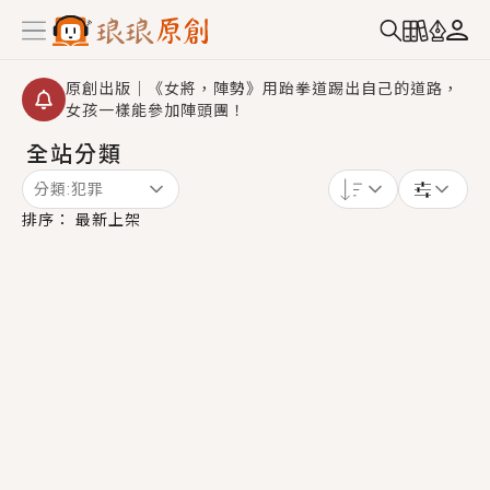
原創出版｜《女將，陣勢》用跆拳道踢出自己的道路，
女孩一樣能參加陣頭團！
全站分類
創,作家招募｜華文小說創作首選！有機會獲得豐富廣宣
資源、專屬服務與獨享福利！
分類:
犯罪
小編心動書單｜《離婚你提的，二婚嫁大佬，你哭什
排序：
最新上架
麼？》追妻火葬場！前夫失憶移情別戀，她頭也不回找
新歡，他居然還後悔了？
GL｜《夏日與檸檬與重疊世界》炎熱的夏日、檸檬的香
氣、互相愛慕的兩位少女，今夏最推純愛GL漫畫！
BL｜《費洛蒙中毒》救命！特殊費洛蒙體質世界觀，無
法抗拒的吸引力，已中毒Σ>―(〃°ω°〃)♡→
OMG你嚇到我了｜《陰陽鬼店》上班族買了房子模型，
但現實中買下的竟是屬於他的停屍櫃？！
言情｜《國語推行員》每個人心中都有一個連自己也無
法改變的永恆， 他的一生將不由自主追逐著她……