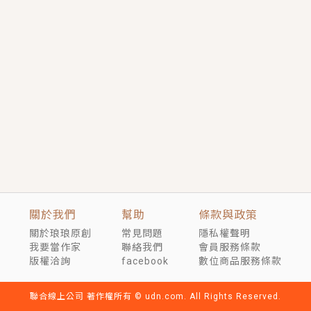
短劇原著｜《離婚後，禁欲大佬爬墻偷吻小孕妻》坊間
傳聞，顧總沒有太太、不需要情人，卻寵愛著他的私人
醫生？！
穿越｜《穿越遠古後成了野人娘子》你好，一起爬山
嗎？被男友推下山，直接穿越到遠古時代的那種......
關於我們
幫助
條款與政策
關於琅琅原創
常見問題
隱私權聲明
我要當作家
聯絡我們
會員服務條款
版權洽詢
facebook
數位商品服務條款
聯合線上公司 著作權所有 © udn.com. All Rights Reserved.