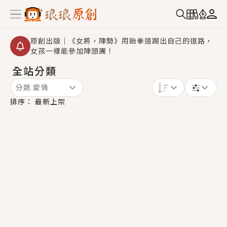
原創出版｜《女將，陣勢》用跆拳道踢出自己的道路，
女孩一樣能參加陣頭團！
全站分類
創,作家招募｜華文小說創作首選！有機會獲得豐富廣宣
資源、專屬服務與獨享福利！
分類:
愛情
小編心動書單｜《離婚你提的，二婚嫁大佬，你哭什
排序：
最新上架
麼？》追妻火葬場！前夫失憶移情別戀，她頭也不回找
新歡，他居然還後悔了？
GL｜《夏日與檸檬與重疊世界》炎熱的夏日、檸檬的香
氣、互相愛慕的兩位少女，今夏最推純愛GL漫畫！
BL｜《費洛蒙中毒》救命！特殊費洛蒙體質世界觀，無
法抗拒的吸引力，已中毒Σ>―(〃°ω°〃)♡→
OMG你嚇到我了｜《陰陽鬼店》上班族買了房子模型，
但現實中買下的竟是屬於他的停屍櫃？！
言情｜《國語推行員》每個人心中都有一個連自己也無
法改變的永恆， 他的一生將不由自主追逐著她……