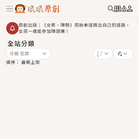
原創出版｜《女將，陣勢》用跆拳道踢出自己的道路，
女孩一樣能參加陣頭團！
全站分類
創,作家招募｜華文小說創作首選！有機會獲得豐富廣宣
資源、專屬服務與獨享福利！
分類:
犯罪
小編心動書單｜《離婚你提的，二婚嫁大佬，你哭什
排序：
最新上架
麼？》追妻火葬場！前夫失憶移情別戀，她頭也不回找
新歡，他居然還後悔了？
GL｜《夏日與檸檬與重疊世界》炎熱的夏日、檸檬的香
氣、互相愛慕的兩位少女，今夏最推純愛GL漫畫！
BL｜《費洛蒙中毒》救命！特殊費洛蒙體質世界觀，無
法抗拒的吸引力，已中毒Σ>―(〃°ω°〃)♡→
OMG你嚇到我了｜《陰陽鬼店》上班族買了房子模型，
但現實中買下的竟是屬於他的停屍櫃？！
言情｜《國語推行員》每個人心中都有一個連自己也無
法改變的永恆， 他的一生將不由自主追逐著她……