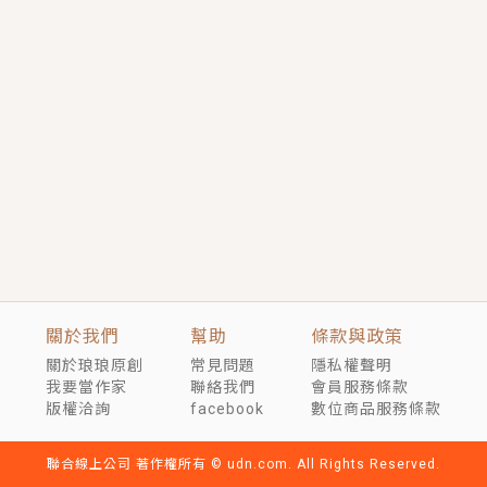
短劇原著｜《離婚後，禁欲大佬爬墻偷吻小孕妻》坊間
傳聞，顧總沒有太太、不需要情人，卻寵愛著他的私人
醫生？！
穿越｜《穿越遠古後成了野人娘子》你好，一起爬山
嗎？被男友推下山，直接穿越到遠古時代的那種......
關於我們
幫助
條款與政策
關於琅琅原創
常見問題
隱私權聲明
我要當作家
聯絡我們
會員服務條款
版權洽詢
facebook
數位商品服務條款
聯合線上公司 著作權所有 © udn.com. All Rights Reserved.