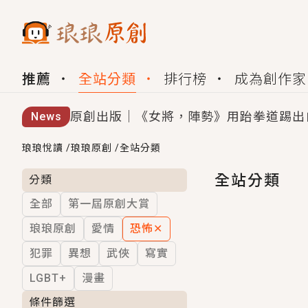
推薦
全站分類
排行榜
成為創作家
原創出版｜《女將，陣勢》用跆拳道踢出
News
創,作家招募｜華文小說創作首選！有機
琅琅悅讀
/
琅琅原創
/
全站分類
小編心動書單｜《離婚你提的，二婚嫁大
全站分類
分類
全部
第一屆原創大賞
GL｜《夏日與檸檬與重疊世界》炎熱的
琅琅原創
愛情
恐怖
✕
BL｜《費洛蒙中毒》救命！特殊費洛蒙體質
犯罪
異想
武俠
寫實
OMG你嚇到我了｜《陰陽鬼店》上班族
LGBT+
漫畫
言情｜《國語推行員》每個人心中都有一
條件篩選