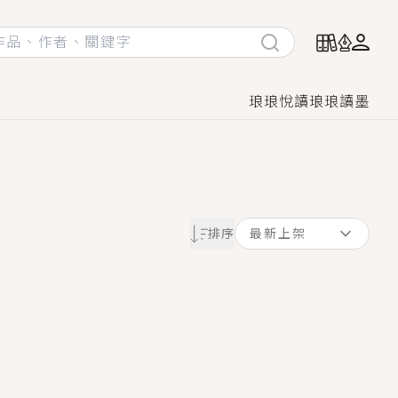
琅琅悅讀
琅琅讀墨
她頭也不回找新歡，他居然還後悔了？
排序
最新上架
GL漫畫！
♡→
！
著她……