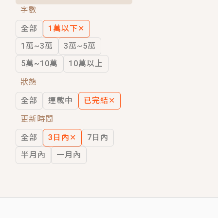
字數
短劇原著｜《離婚後，禁欲大佬爬墻偷吻
全部
1萬以下
✕
穿越｜《穿越遠古後成了野人娘子》你好，
1萬~3萬
3萬~5萬
5萬~10萬
10萬以上
狀態
全部
連載中
已完結
✕
更新時間
全部
3日內
✕
7日內
半月內
一月內