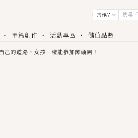
找作品
單篇創作
活動專區
儲值點數
自己的道路，女孩一樣能參加陣頭團！
會獲得豐富廣宣資源、專屬服務與獨享福利！
佬，你哭什麼？》追妻火葬場！前夫失憶移情別戀，
夏日、檸檬的香氣、互相愛慕的兩位少女，今夏最推純愛
世界觀，無法抗拒的吸引力，已中毒Σ>―(〃°ω°〃)
買了房子模型，但現實中買下的竟是屬於他的停屍櫃？
個連自己也無法改變的永恆， 他的一生將不由自主追逐