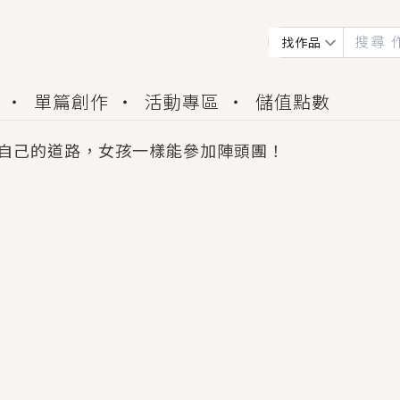
找作品
單篇創作
活動專區
儲值點數
自己的道路，女孩一樣能參加陣頭團！
會獲得豐富廣宣資源、專屬服務與獨享福利！
佬，你哭什麼？》追妻火葬場！前夫失憶移情別戀，
夏日、檸檬的香氣、互相愛慕的兩位少女，今夏最推純愛
世界觀，無法抗拒的吸引力，已中毒Σ>―(〃°ω°〃)
買了房子模型，但現實中買下的竟是屬於他的停屍櫃？
個連自己也無法改變的永恆， 他的一生將不由自主追逐