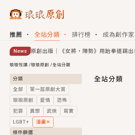
推薦
全站分類
排行榜
成為創作家
原創出版｜《女將，陣勢》用跆拳道踢出
News
創,作家招募｜華文小說創作首選！有機
琅琅悅讀
/
琅琅原創
/
全站分類
小編心動書單｜《離婚你提的，二婚嫁大
全站分類
分類
全部
第一屆原創大賞
GL｜《夏日與檸檬與重疊世界》炎熱的
琅琅原創
愛情
恐怖
BL｜《費洛蒙中毒》救命！特殊費洛蒙體質
犯罪
異想
武俠
寫實
OMG你嚇到我了｜《陰陽鬼店》上班族
LGBT+
漫畫
✕
言情｜《國語推行員》每個人心中都有一
條件篩選