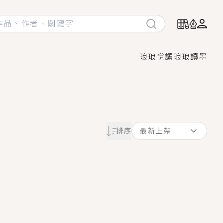
琅琅悅讀
琅琅讀墨
她頭也不回找新歡，他居然還後悔了？
排序
最新上架
GL漫畫！
♡→
！
著她……