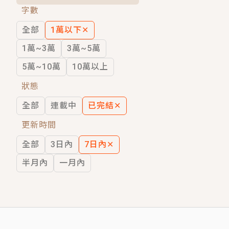
字數
短劇原著｜《離婚後，禁欲大佬爬墻偷吻
全部
1萬以下
✕
穿越｜《穿越遠古後成了野人娘子》你好，
1萬~3萬
3萬~5萬
5萬~10萬
10萬以上
狀態
全部
連載中
已完結
✕
更新時間
全部
3日內
7日內
✕
半月內
一月內