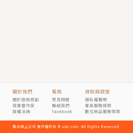
短劇原著｜《離婚後，禁欲大佬爬墻偷吻小孕妻》坊間
傳聞，顧總沒有太太、不需要情人，卻寵愛著他的私人
醫生？！
穿越｜《穿越遠古後成了野人娘子》你好，一起爬山
嗎？被男友推下山，直接穿越到遠古時代的那種......
關於我們
幫助
條款與政策
關於琅琅原創
常見問題
隱私權聲明
我要當作家
聯絡我們
會員服務條款
版權洽詢
facebook
數位商品服務條款
聯合線上公司 著作權所有 © udn.com. All Rights Reserved.