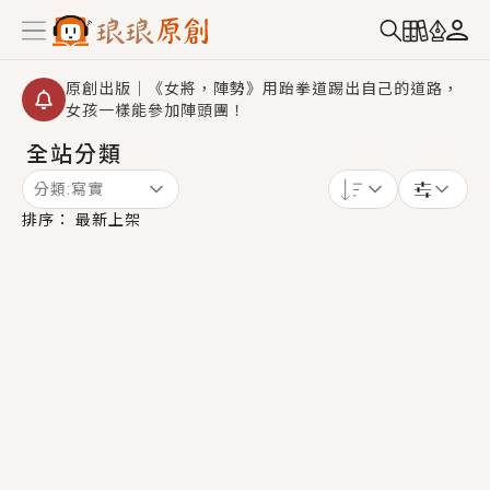
原創出版｜《女將，陣勢》用跆拳道踢出自己的道路，
女孩一樣能參加陣頭團！
全站分類
創,作家招募｜華文小說創作首選！有機會獲得豐富廣宣
資源、專屬服務與獨享福利！
分類:
寫實
小編心動書單｜《離婚你提的，二婚嫁大佬，你哭什
排序：
最新上架
麼？》追妻火葬場！前夫失憶移情別戀，她頭也不回找
新歡，他居然還後悔了？
GL｜《夏日與檸檬與重疊世界》炎熱的夏日、檸檬的香
氣、互相愛慕的兩位少女，今夏最推純愛GL漫畫！
BL｜《費洛蒙中毒》救命！特殊費洛蒙體質世界觀，無
法抗拒的吸引力，已中毒Σ>―(〃°ω°〃)♡→
OMG你嚇到我了｜《陰陽鬼店》上班族買了房子模型，
但現實中買下的竟是屬於他的停屍櫃？！
言情｜《國語推行員》每個人心中都有一個連自己也無
法改變的永恆， 他的一生將不由自主追逐著她……