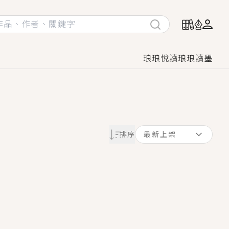
琅琅悅讀
琅琅讀墨
她頭也不回找新歡，他居然還後悔了？
排序
最新上架
GL漫畫！
♡→
！
著她……