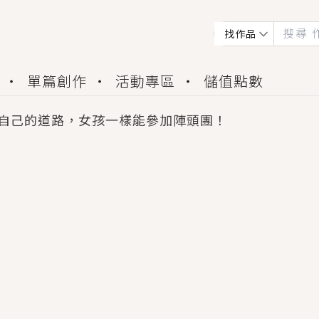
找作品
單篇創作
活動專區
儲值點數
自己的道路，女孩一樣能參加陣頭團！
會獲得豐富廣宣資源、專屬服務與獨享福利！
佬，你哭什麼？》追妻火葬場！前夫失憶移情別戀，
夏日、檸檬的香氣、互相愛慕的兩位少女，今夏最推純愛
世界觀，無法抗拒的吸引力，已中毒Σ>―(〃°ω°〃)
買了房子模型，但現實中買下的竟是屬於他的停屍櫃？
個連自己也無法改變的永恆， 他的一生將不由自主追逐