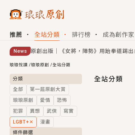
推薦
全站分類
排行榜
成為創作家
原創出版｜《女將，陣勢》用跆拳道踢出
News
創,作家招募｜華文小說創作首選！有機
琅琅悅讀
/
琅琅原創
/
全站分類
小編心動書單｜《離婚你提的，二婚嫁大
全站分類
分類
全部
第一屆原創大賞
GL｜《夏日與檸檬與重疊世界》炎熱的
琅琅原創
愛情
恐怖
BL｜《費洛蒙中毒》救命！特殊費洛蒙體質
犯罪
異想
武俠
寫實
OMG你嚇到我了｜《陰陽鬼店》上班族
LGBT+
✕
漫畫
言情｜《國語推行員》每個人心中都有一
條件篩選