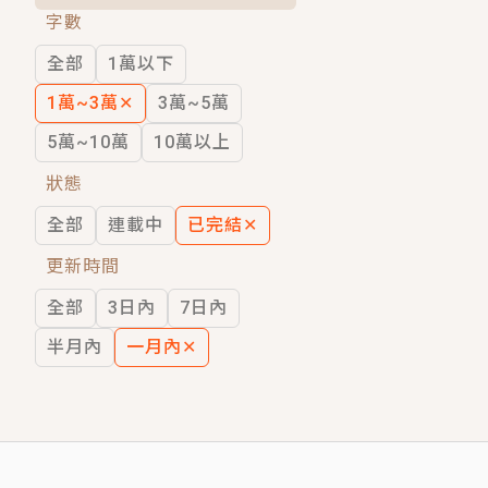
字數
短劇原著｜《離婚後，禁欲大佬爬墻偷吻
全部
1萬以下
穿越｜《穿越遠古後成了野人娘子》你好，
1萬~3萬
✕
3萬~5萬
5萬~10萬
10萬以上
狀態
全部
連載中
已完結
✕
更新時間
全部
3日內
7日內
半月內
一月內
✕