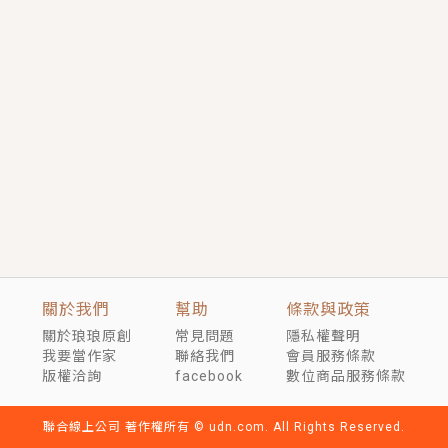
短劇原著｜《離婚後，禁欲大佬爬墻偷吻小孕妻》坊間
傳聞，顧總沒有太太、不需要情人，卻寵愛著他的私人
醫生？！
穿越｜《穿越遠古後成了野人娘子》你好，一起爬山
嗎？被男友推下山，直接穿越到遠古時代的那種......
關於我們
幫助
條款與政策
關於琅琅原創
常見問題
隱私權聲明
我要當作家
聯絡我們
會員服務條款
版權洽詢
facebook
數位商品服務條款
聯合線上公司 著作權所有 © udn.com. All Rights Reserved.