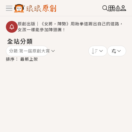
原創出版｜《女將，陣勢》用跆拳道踢出自己的道路，
女孩一樣能參加陣頭團！
全站分類
創,作家招募｜華文小說創作首選！有機會獲得豐富廣宣
資源、專屬服務與獨享福利！
分類:
第一屆原創大賞
小編心動書單｜《離婚你提的，二婚嫁大佬，你哭什
排序：
最新上架
麼？》追妻火葬場！前夫失憶移情別戀，她頭也不回找
新歡，他居然還後悔了？
GL｜《夏日與檸檬與重疊世界》炎熱的夏日、檸檬的香
氣、互相愛慕的兩位少女，今夏最推純愛GL漫畫！
BL｜《費洛蒙中毒》救命！特殊費洛蒙體質世界觀，無
法抗拒的吸引力，已中毒Σ>―(〃°ω°〃)♡→
OMG你嚇到我了｜《陰陽鬼店》上班族買了房子模型，
但現實中買下的竟是屬於他的停屍櫃？！
言情｜《國語推行員》每個人心中都有一個連自己也無
法改變的永恆， 他的一生將不由自主追逐著她……