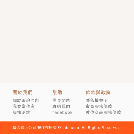
短劇原著｜《離婚後，禁欲大佬爬墻偷吻小孕妻》坊間
傳聞，顧總沒有太太、不需要情人，卻寵愛著他的私人
醫生？！
穿越｜《穿越遠古後成了野人娘子》你好，一起爬山
嗎？被男友推下山，直接穿越到遠古時代的那種......
關於我們
幫助
條款與政策
關於琅琅原創
常見問題
隱私權聲明
我要當作家
聯絡我們
會員服務條款
版權洽詢
facebook
數位商品服務條款
聯合線上公司 著作權所有 © udn.com. All Rights Reserved.