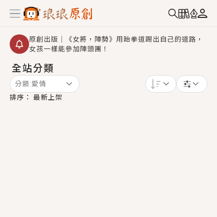
原創出版｜《女將，陣勢》用跆拳道踢出自己的道路，
女孩一樣能參加陣頭團！
全站分類
創,作家招募｜華文小說創作首選！有機會獲得豐富廣宣
資源、專屬服務與獨享福利！
分類:
愛情
小編心動書單｜《離婚你提的，二婚嫁大佬，你哭什
排序：
最新上架
麼？》追妻火葬場！前夫失憶移情別戀，她頭也不回找
新歡，他居然還後悔了？
GL｜《夏日與檸檬與重疊世界》炎熱的夏日、檸檬的香
氣、互相愛慕的兩位少女，今夏最推純愛GL漫畫！
BL｜《費洛蒙中毒》救命！特殊費洛蒙體質世界觀，無
法抗拒的吸引力，已中毒Σ>―(〃°ω°〃)♡→
OMG你嚇到我了｜《陰陽鬼店》上班族買了房子模型，
但現實中買下的竟是屬於他的停屍櫃？！
言情｜《國語推行員》每個人心中都有一個連自己也無
法改變的永恆， 他的一生將不由自主追逐著她……