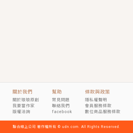
短劇原著｜《離婚後，禁欲大佬爬墻偷吻小孕妻》坊間
傳聞，顧總沒有太太、不需要情人，卻寵愛著他的私人
醫生？！
穿越｜《穿越遠古後成了野人娘子》你好，一起爬山
嗎？被男友推下山，直接穿越到遠古時代的那種......
關於我們
幫助
條款與政策
關於琅琅原創
常見問題
隱私權聲明
我要當作家
聯絡我們
會員服務條款
版權洽詢
facebook
數位商品服務條款
聯合線上公司 著作權所有 © udn.com. All Rights Reserved.