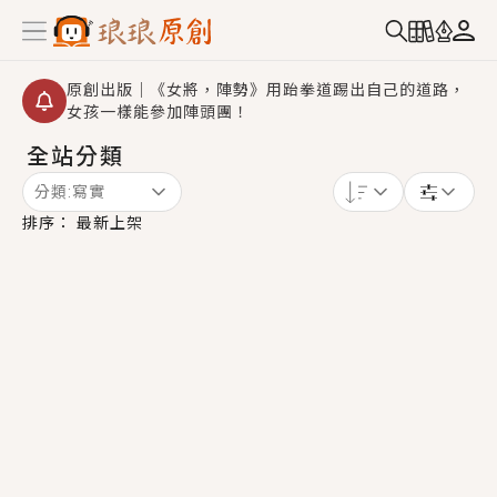
原創出版｜《女將，陣勢》用跆拳道踢出自己的道路，
女孩一樣能參加陣頭團！
全站分類
創,作家招募｜華文小說創作首選！有機會獲得豐富廣宣
資源、專屬服務與獨享福利！
分類:
寫實
小編心動書單｜《離婚你提的，二婚嫁大佬，你哭什
排序：
最新上架
麼？》追妻火葬場！前夫失憶移情別戀，她頭也不回找
新歡，他居然還後悔了？
GL｜《夏日與檸檬與重疊世界》炎熱的夏日、檸檬的香
氣、互相愛慕的兩位少女，今夏最推純愛GL漫畫！
BL｜《費洛蒙中毒》救命！特殊費洛蒙體質世界觀，無
法抗拒的吸引力，已中毒Σ>―(〃°ω°〃)♡→
OMG你嚇到我了｜《陰陽鬼店》上班族買了房子模型，
但現實中買下的竟是屬於他的停屍櫃？！
言情｜《國語推行員》每個人心中都有一個連自己也無
法改變的永恆， 他的一生將不由自主追逐著她……