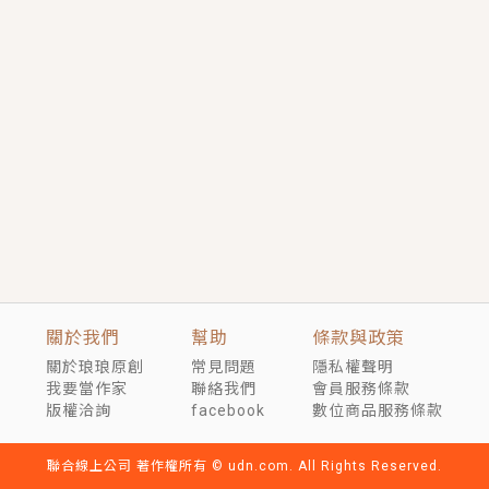
短劇原著｜《離婚後，禁欲大佬爬墻偷吻小孕妻》坊間
傳聞，顧總沒有太太、不需要情人，卻寵愛著他的私人
醫生？！
穿越｜《穿越遠古後成了野人娘子》你好，一起爬山
嗎？被男友推下山，直接穿越到遠古時代的那種......
關於我們
幫助
條款與政策
關於琅琅原創
常見問題
隱私權聲明
我要當作家
聯絡我們
會員服務條款
版權洽詢
facebook
數位商品服務條款
聯合線上公司 著作權所有 © udn.com. All Rights Reserved.