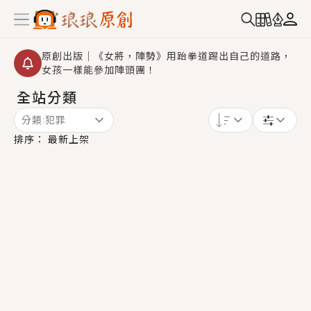
原創出版｜《女將，陣勢》用跆拳道踢出自己的道路，
女孩一樣能參加陣頭團！
全站分類
創,作家招募｜華文小說創作首選！有機會獲得豐富廣宣
資源、專屬服務與獨享福利！
分類:
犯罪
小編心動書單｜《離婚你提的，二婚嫁大佬，你哭什
排序：
最新上架
麼？》追妻火葬場！前夫失憶移情別戀，她頭也不回找
新歡，他居然還後悔了？
GL｜《夏日與檸檬與重疊世界》炎熱的夏日、檸檬的香
氣、互相愛慕的兩位少女，今夏最推純愛GL漫畫！
BL｜《費洛蒙中毒》救命！特殊費洛蒙體質世界觀，無
法抗拒的吸引力，已中毒Σ>―(〃°ω°〃)♡→
OMG你嚇到我了｜《陰陽鬼店》上班族買了房子模型，
但現實中買下的竟是屬於他的停屍櫃？！
言情｜《國語推行員》每個人心中都有一個連自己也無
法改變的永恆， 他的一生將不由自主追逐著她……