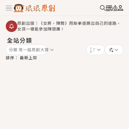
原創出版｜《女將，陣勢》用跆拳道踢出自己的道路，
女孩一樣能參加陣頭團！
全站分類
創,作家招募｜華文小說創作首選！有機會獲得豐富廣宣
資源、專屬服務與獨享福利！
分類:
第一屆原創大賞
小編心動書單｜《離婚你提的，二婚嫁大佬，你哭什
排序：
最新上架
麼？》追妻火葬場！前夫失憶移情別戀，她頭也不回找
新歡，他居然還後悔了？
GL｜《夏日與檸檬與重疊世界》炎熱的夏日、檸檬的香
氣、互相愛慕的兩位少女，今夏最推純愛GL漫畫！
BL｜《費洛蒙中毒》救命！特殊費洛蒙體質世界觀，無
法抗拒的吸引力，已中毒Σ>―(〃°ω°〃)♡→
OMG你嚇到我了｜《陰陽鬼店》上班族買了房子模型，
但現實中買下的竟是屬於他的停屍櫃？！
言情｜《國語推行員》每個人心中都有一個連自己也無
法改變的永恆， 他的一生將不由自主追逐著她……