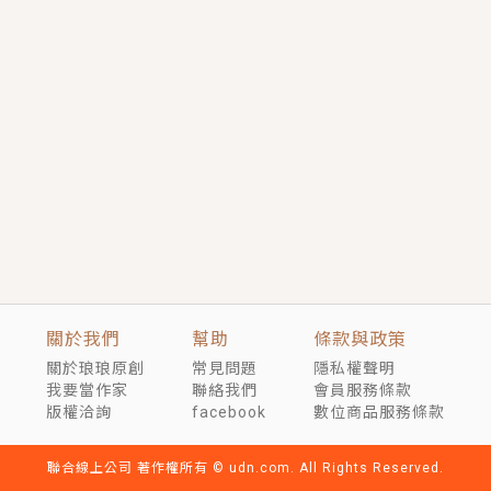
短劇原著｜《離婚後，禁欲大佬爬墻偷吻小孕妻》坊間
傳聞，顧總沒有太太、不需要情人，卻寵愛著他的私人
醫生？！
穿越｜《穿越遠古後成了野人娘子》你好，一起爬山
嗎？被男友推下山，直接穿越到遠古時代的那種......
關於我們
幫助
條款與政策
關於琅琅原創
常見問題
隱私權聲明
我要當作家
聯絡我們
會員服務條款
版權洽詢
facebook
數位商品服務條款
聯合線上公司 著作權所有 © udn.com. All Rights Reserved.