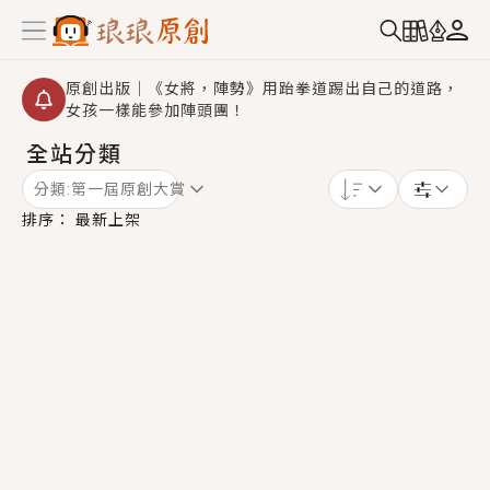
原創出版｜《女將，陣勢》用跆拳道踢出自己的道路，
女孩一樣能參加陣頭團！
全站分類
創,作家招募｜華文小說創作首選！有機會獲得豐富廣宣
資源、專屬服務與獨享福利！
分類:
第一屆原創大賞
小編心動書單｜《離婚你提的，二婚嫁大佬，你哭什
排序：
最新上架
麼？》追妻火葬場！前夫失憶移情別戀，她頭也不回找
新歡，他居然還後悔了？
GL｜《夏日與檸檬與重疊世界》炎熱的夏日、檸檬的香
氣、互相愛慕的兩位少女，今夏最推純愛GL漫畫！
BL｜《費洛蒙中毒》救命！特殊費洛蒙體質世界觀，無
法抗拒的吸引力，已中毒Σ>―(〃°ω°〃)♡→
OMG你嚇到我了｜《陰陽鬼店》上班族買了房子模型，
但現實中買下的竟是屬於他的停屍櫃？！
言情｜《國語推行員》每個人心中都有一個連自己也無
法改變的永恆， 他的一生將不由自主追逐著她……