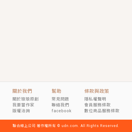
短劇原著｜《離婚後，禁欲大佬爬墻偷吻小孕妻》坊間
傳聞，顧總沒有太太、不需要情人，卻寵愛著他的私人
醫生？！
穿越｜《穿越遠古後成了野人娘子》你好，一起爬山
嗎？被男友推下山，直接穿越到遠古時代的那種......
關於我們
幫助
條款與政策
關於琅琅原創
常見問題
隱私權聲明
我要當作家
聯絡我們
會員服務條款
版權洽詢
facebook
數位商品服務條款
聯合線上公司 著作權所有 © udn.com. All Rights Reserved.