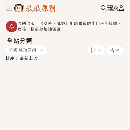
原創出版｜《女將，陣勢》用跆拳道踢出自己的道路，
女孩一樣能參加陣頭團！
全站分類
創,作家招募｜華文小說創作首選！有機會獲得豐富廣宣
資源、專屬服務與獨享福利！
分類:
琅琅原創
小編心動書單｜《離婚你提的，二婚嫁大佬，你哭什
排序：
最新上架
麼？》追妻火葬場！前夫失憶移情別戀，她頭也不回找
新歡，他居然還後悔了？
GL｜《夏日與檸檬與重疊世界》炎熱的夏日、檸檬的香
氣、互相愛慕的兩位少女，今夏最推純愛GL漫畫！
BL｜《費洛蒙中毒》救命！特殊費洛蒙體質世界觀，無
法抗拒的吸引力，已中毒Σ>―(〃°ω°〃)♡→
OMG你嚇到我了｜《陰陽鬼店》上班族買了房子模型，
但現實中買下的竟是屬於他的停屍櫃？！
言情｜《國語推行員》每個人心中都有一個連自己也無
法改變的永恆， 他的一生將不由自主追逐著她……