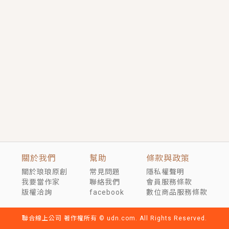
短劇原著｜《離婚後，禁欲大佬爬墻偷吻小孕妻》坊間
傳聞，顧總沒有太太、不需要情人，卻寵愛著他的私人
醫生？！
穿越｜《穿越遠古後成了野人娘子》你好，一起爬山
嗎？被男友推下山，直接穿越到遠古時代的那種......
關於我們
幫助
條款與政策
關於琅琅原創
常見問題
隱私權聲明
我要當作家
聯絡我們
會員服務條款
版權洽詢
facebook
數位商品服務條款
聯合線上公司 著作權所有 © udn.com. All Rights Reserved.