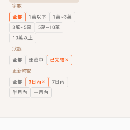
字數
短劇原著｜《離婚後，禁欲大佬爬墻偷吻
全部
1萬以下
1萬~3萬
穿越｜《穿越遠古後成了野人娘子》你好，
3萬~5萬
5萬~10萬
10萬以上
狀態
全部
連載中
已完結
✕
更新時間
全部
3日內
✕
7日內
半月內
一月內