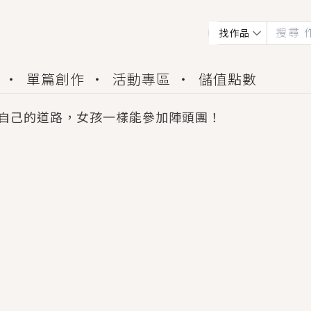
找作品
單篇創作
活動專區
儲值點數
自己的道路，女孩一樣能參加陣頭團！
會獲得豐富廣宣資源、專屬服務與獨享福利！
佬，你哭什麼？》追妻火葬場！前夫失憶移情別戀，
夏日、檸檬的香氣、互相愛慕的兩位少女，今夏最推純愛
世界觀，無法抗拒的吸引力，已中毒Σ>―(〃°ω°〃)
買了房子模型，但現實中買下的竟是屬於他的停屍櫃？
個連自己也無法改變的永恆， 他的一生將不由自主追逐