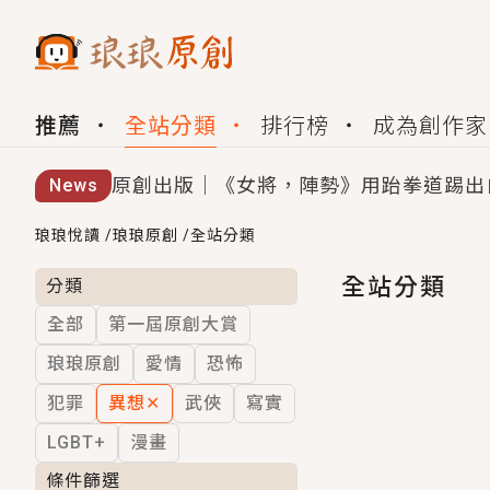
推薦
全站分類
排行榜
成為創作家
原創出版｜《女將，陣勢》用跆拳道踢出
News
創,作家招募｜華文小說創作首選！有機
琅琅悅讀
/
琅琅原創
/
全站分類
小編心動書單｜《離婚你提的，二婚嫁大
全站分類
分類
全部
第一屆原創大賞
GL｜《夏日與檸檬與重疊世界》炎熱的
琅琅原創
愛情
恐怖
BL｜《費洛蒙中毒》救命！特殊費洛蒙體質
犯罪
異想
✕
武俠
寫實
OMG你嚇到我了｜《陰陽鬼店》上班族
LGBT+
漫畫
言情｜《國語推行員》每個人心中都有一
條件篩選