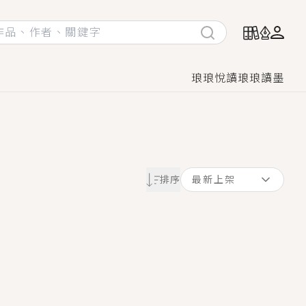
琅琅悅讀
琅琅讀墨
她頭也不回找新歡，他居然還後悔了？
排序
最新上架
GL漫畫！
♡→
！
著她……