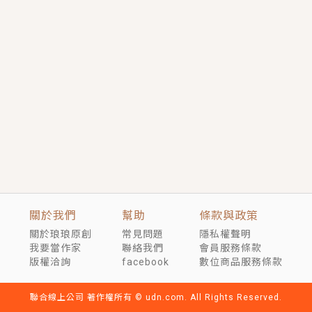
短劇原著｜《離婚後，禁欲大佬爬墻偷吻小孕妻》坊間
傳聞，顧總沒有太太、不需要情人，卻寵愛著他的私人
醫生？！
穿越｜《穿越遠古後成了野人娘子》你好，一起爬山
嗎？被男友推下山，直接穿越到遠古時代的那種......
關於我們
幫助
條款與政策
關於琅琅原創
常見問題
隱私權聲明
我要當作家
聯絡我們
會員服務條款
版權洽詢
facebook
數位商品服務條款
聯合線上公司 著作權所有 © udn.com. All Rights Reserved.