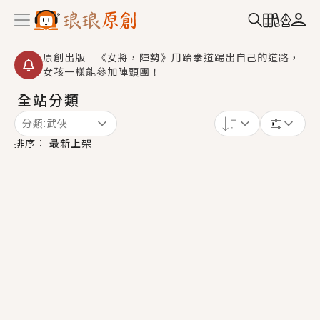
原創出版｜《女將，陣勢》用跆拳道踢出自己的道路，
女孩一樣能參加陣頭團！
全站分類
創,作家招募｜華文小說創作首選！有機會獲得豐富廣宣
資源、專屬服務與獨享福利！
分類:
武俠
小編心動書單｜《離婚你提的，二婚嫁大佬，你哭什
排序：
最新上架
麼？》追妻火葬場！前夫失憶移情別戀，她頭也不回找
新歡，他居然還後悔了？
GL｜《夏日與檸檬與重疊世界》炎熱的夏日、檸檬的香
氣、互相愛慕的兩位少女，今夏最推純愛GL漫畫！
BL｜《費洛蒙中毒》救命！特殊費洛蒙體質世界觀，無
法抗拒的吸引力，已中毒Σ>―(〃°ω°〃)♡→
OMG你嚇到我了｜《陰陽鬼店》上班族買了房子模型，
但現實中買下的竟是屬於他的停屍櫃？！
言情｜《國語推行員》每個人心中都有一個連自己也無
法改變的永恆， 他的一生將不由自主追逐著她……