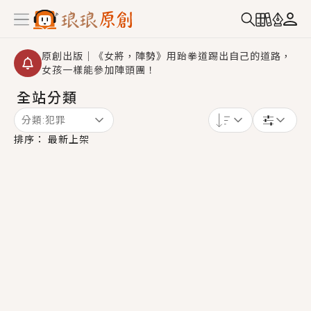
原創出版｜《女將，陣勢》用跆拳道踢出自己的道路，
女孩一樣能參加陣頭團！
全站分類
創,作家招募｜華文小說創作首選！有機會獲得豐富廣宣
資源、專屬服務與獨享福利！
分類:
犯罪
小編心動書單｜《離婚你提的，二婚嫁大佬，你哭什
排序：
最新上架
麼？》追妻火葬場！前夫失憶移情別戀，她頭也不回找
新歡，他居然還後悔了？
GL｜《夏日與檸檬與重疊世界》炎熱的夏日、檸檬的香
氣、互相愛慕的兩位少女，今夏最推純愛GL漫畫！
BL｜《費洛蒙中毒》救命！特殊費洛蒙體質世界觀，無
法抗拒的吸引力，已中毒Σ>―(〃°ω°〃)♡→
OMG你嚇到我了｜《陰陽鬼店》上班族買了房子模型，
但現實中買下的竟是屬於他的停屍櫃？！
言情｜《國語推行員》每個人心中都有一個連自己也無
法改變的永恆， 他的一生將不由自主追逐著她……