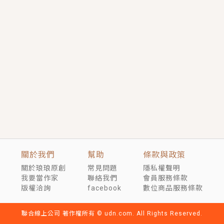
短劇原著｜《離婚後，禁欲大佬爬墻偷吻小孕妻》坊間
傳聞，顧總沒有太太、不需要情人，卻寵愛著他的私人
醫生？！
穿越｜《穿越遠古後成了野人娘子》你好，一起爬山
嗎？被男友推下山，直接穿越到遠古時代的那種......
關於我們
幫助
條款與政策
關於琅琅原創
常見問題
隱私權聲明
我要當作家
聯絡我們
會員服務條款
版權洽詢
facebook
數位商品服務條款
聯合線上公司 著作權所有 © udn.com. All Rights Reserved.