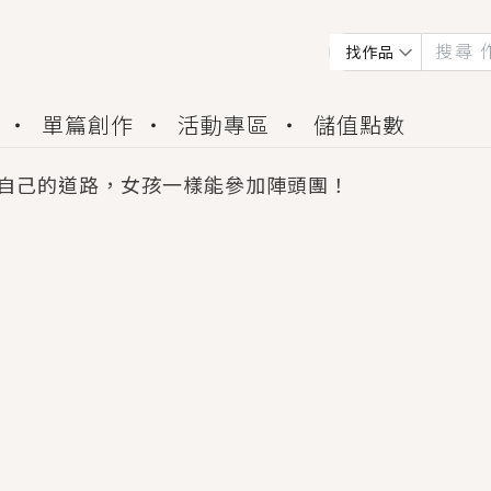
找作品
單篇創作
活動專區
儲值點數
自己的道路，女孩一樣能參加陣頭團！
會獲得豐富廣宣資源、專屬服務與獨享福利！
佬，你哭什麼？》追妻火葬場！前夫失憶移情別戀，
夏日、檸檬的香氣、互相愛慕的兩位少女，今夏最推純愛
世界觀，無法抗拒的吸引力，已中毒Σ>―(〃°ω°〃)
買了房子模型，但現實中買下的竟是屬於他的停屍櫃？
個連自己也無法改變的永恆， 他的一生將不由自主追逐