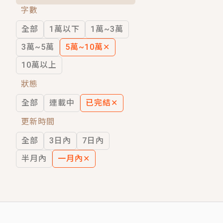
字數
短劇原著｜《離婚後，禁欲大佬爬墻偷吻
全部
1萬以下
1萬~3萬
穿越｜《穿越遠古後成了野人娘子》你好，
3萬~5萬
5萬~10萬
✕
10萬以上
狀態
全部
連載中
已完結
✕
更新時間
全部
3日內
7日內
半月內
一月內
✕