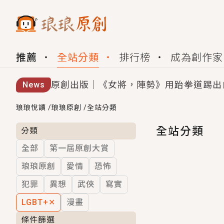
推薦
全站分類
排行榜
成為創作家
原創出版｜《女將，陣勢》用跆拳道踢出
News
創,作家招募｜華文小說創作首選！有機
琅琅悅讀
/
琅琅原創
/
全站分類
小編心動書單｜《離婚你提的，二婚嫁大
全站分類
分類
全部
第一屆原創大賞
GL｜《夏日與檸檬與重疊世界》炎熱的
琅琅原創
愛情
恐怖
BL｜《費洛蒙中毒》救命！特殊費洛蒙體質
犯罪
異想
武俠
寫實
OMG你嚇到我了｜《陰陽鬼店》上班族
LGBT+
✕
漫畫
言情｜《國語推行員》每個人心中都有一
條件篩選