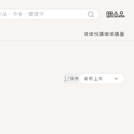
琅琅悅讀
琅琅讀墨
她頭也不回找新歡，他居然還後悔了？
排序
最新上架
GL漫畫！
♡→
！
著她……