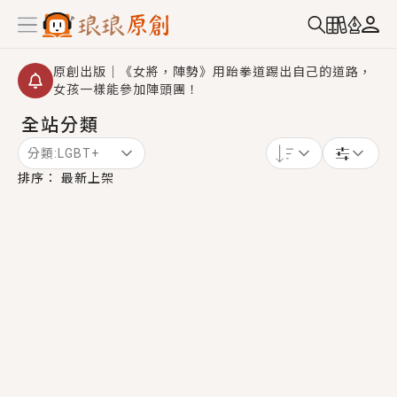
原創出版｜《女將，陣勢》用跆拳道踢出自己的道路，
女孩一樣能參加陣頭團！
全站分類
創,作家招募｜華文小說創作首選！有機會獲得豐富廣宣
資源、專屬服務與獨享福利！
分類:
LGBT+
小編心動書單｜《離婚你提的，二婚嫁大佬，你哭什
排序：
最新上架
麼？》追妻火葬場！前夫失憶移情別戀，她頭也不回找
新歡，他居然還後悔了？
GL｜《夏日與檸檬與重疊世界》炎熱的夏日、檸檬的香
氣、互相愛慕的兩位少女，今夏最推純愛GL漫畫！
BL｜《費洛蒙中毒》救命！特殊費洛蒙體質世界觀，無
法抗拒的吸引力，已中毒Σ>―(〃°ω°〃)♡→
OMG你嚇到我了｜《陰陽鬼店》上班族買了房子模型，
但現實中買下的竟是屬於他的停屍櫃？！
言情｜《國語推行員》每個人心中都有一個連自己也無
法改變的永恆， 他的一生將不由自主追逐著她……