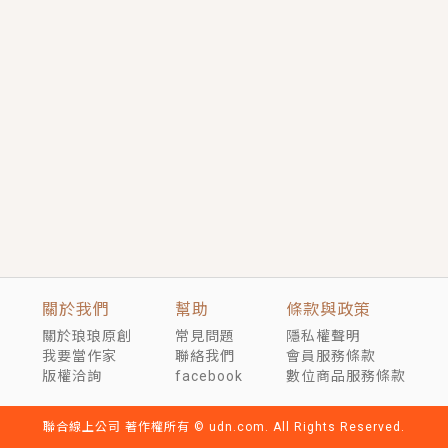
短劇原著｜《離婚後，禁欲大佬爬墻偷吻小孕妻》坊間
傳聞，顧總沒有太太、不需要情人，卻寵愛著他的私人
醫生？！
穿越｜《穿越遠古後成了野人娘子》你好，一起爬山
嗎？被男友推下山，直接穿越到遠古時代的那種......
關於我們
幫助
條款與政策
關於琅琅原創
常見問題
隱私權聲明
我要當作家
聯絡我們
會員服務條款
版權洽詢
facebook
數位商品服務條款
聯合線上公司 著作權所有 © udn.com. All Rights Reserved.