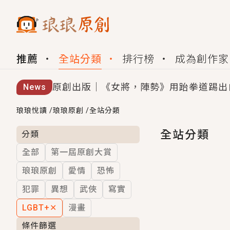
推薦
全站分類
排行榜
成為創作家
原創出版｜《女將，陣勢》用跆拳道踢出
News
創,作家招募｜華文小說創作首選！有機
琅琅悅讀
/
琅琅原創
/
全站分類
小編心動書單｜《離婚你提的，二婚嫁大
全站分類
分類
全部
第一屆原創大賞
GL｜《夏日與檸檬與重疊世界》炎熱的
琅琅原創
愛情
恐怖
BL｜《費洛蒙中毒》救命！特殊費洛蒙體質
犯罪
異想
武俠
寫實
OMG你嚇到我了｜《陰陽鬼店》上班族
LGBT+
✕
漫畫
言情｜《國語推行員》每個人心中都有一
條件篩選