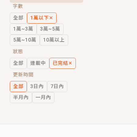
字數
短劇原著｜《離婚後，禁欲大佬爬墻偷吻
全部
1萬以下
✕
穿越｜《穿越遠古後成了野人娘子》你好，
1萬~3萬
3萬~5萬
5萬~10萬
10萬以上
狀態
全部
連載中
已完結
✕
更新時間
全部
3日內
7日內
半月內
一月內