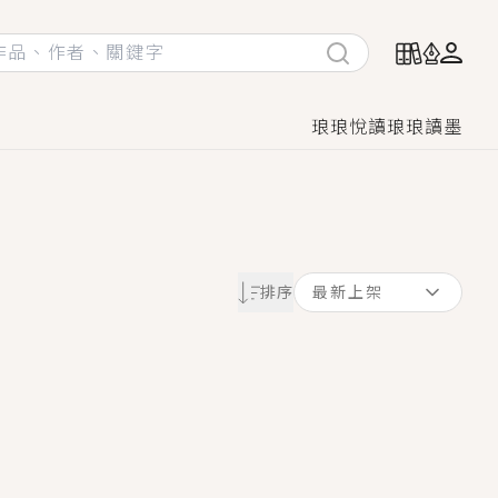
琅琅悅讀
琅琅讀墨
她頭也不回找新歡，他居然還後悔了？
排序
最新上架
GL漫畫！
♡→
！
著她……