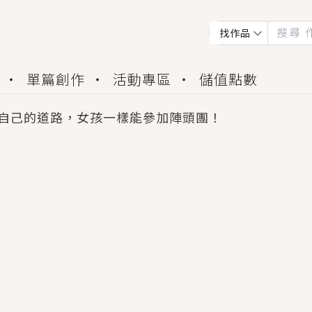
找作品
單篇創作
活動專區
儲值點數
自己的道路，女孩一樣能參加陣頭團！
會獲得豐富廣宣資源、專屬服務與獨享福利！
佬，你哭什麼？》追妻火葬場！前夫失憶移情別戀，
夏日、檸檬的香氣、互相愛慕的兩位少女，今夏最推純愛
世界觀，無法抗拒的吸引力，已中毒Σ>―(〃°ω°〃)
買了房子模型，但現實中買下的竟是屬於他的停屍櫃？
個連自己也無法改變的永恆， 他的一生將不由自主追逐