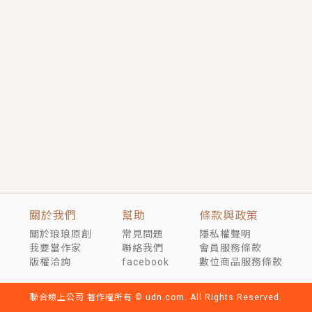
短劇原著｜《離婚後，禁欲大佬爬墻偷吻小孕妻》坊間
傳聞，顧總沒有太太、不需要情人，卻寵愛著他的私人
醫生？！
穿越｜《穿越遠古後成了野人娘子》你好，一起爬山
嗎？被男友推下山，直接穿越到遠古時代的那種......
關於我們
幫助
條款與政策
關於琅琅原創
常見問題
隱私權聲明
我要當作家
聯絡我們
會員服務條款
版權洽詢
facebook
數位商品服務條款
聯合線上公司 著作權所有 © udn.com. All Rights Reserved.