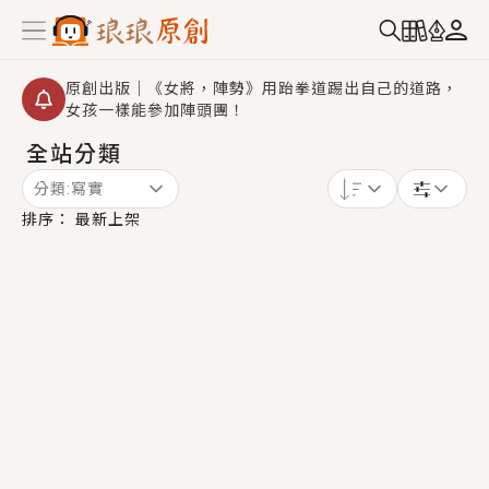
原創出版｜《女將，陣勢》用跆拳道踢出自己的道路，
女孩一樣能參加陣頭團！
全站分類
創,作家招募｜華文小說創作首選！有機會獲得豐富廣宣
資源、專屬服務與獨享福利！
分類:
寫實
小編心動書單｜《離婚你提的，二婚嫁大佬，你哭什
排序：
最新上架
麼？》追妻火葬場！前夫失憶移情別戀，她頭也不回找
新歡，他居然還後悔了？
GL｜《夏日與檸檬與重疊世界》炎熱的夏日、檸檬的香
氣、互相愛慕的兩位少女，今夏最推純愛GL漫畫！
BL｜《費洛蒙中毒》救命！特殊費洛蒙體質世界觀，無
法抗拒的吸引力，已中毒Σ>―(〃°ω°〃)♡→
OMG你嚇到我了｜《陰陽鬼店》上班族買了房子模型，
但現實中買下的竟是屬於他的停屍櫃？！
言情｜《國語推行員》每個人心中都有一個連自己也無
法改變的永恆， 他的一生將不由自主追逐著她……