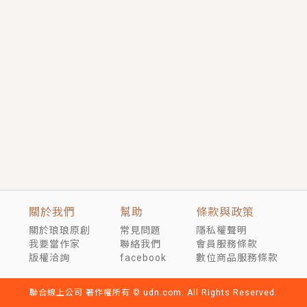
短劇原著｜《離婚後，禁欲大佬爬墻偷吻小孕妻》坊間
傳聞，顧總沒有太太、不需要情人，卻寵愛著他的私人
醫生？！
穿越｜《穿越遠古後成了野人娘子》你好，一起爬山
嗎？被男友推下山，直接穿越到遠古時代的那種......
關於我們
幫助
條款與政策
關於琅琅原創
常見問題
隱私權聲明
我要當作家
聯絡我們
會員服務條款
版權洽詢
facebook
數位商品服務條款
聯合線上公司 著作權所有 © udn.com. All Rights Reserved.