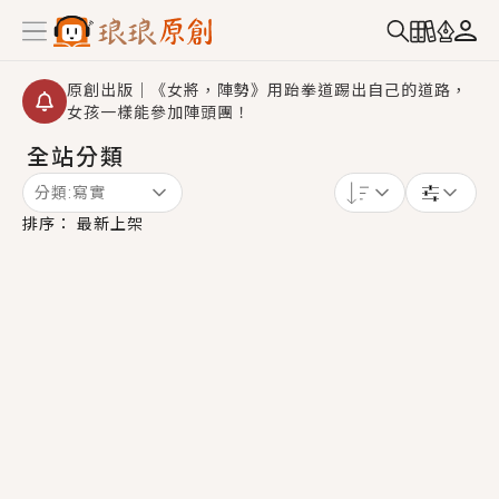
原創出版｜《女將，陣勢》用跆拳道踢出自己的道路，
女孩一樣能參加陣頭團！
全站分類
創,作家招募｜華文小說創作首選！有機會獲得豐富廣宣
資源、專屬服務與獨享福利！
分類:
寫實
小編心動書單｜《離婚你提的，二婚嫁大佬，你哭什
排序：
最新上架
麼？》追妻火葬場！前夫失憶移情別戀，她頭也不回找
新歡，他居然還後悔了？
GL｜《夏日與檸檬與重疊世界》炎熱的夏日、檸檬的香
氣、互相愛慕的兩位少女，今夏最推純愛GL漫畫！
BL｜《費洛蒙中毒》救命！特殊費洛蒙體質世界觀，無
法抗拒的吸引力，已中毒Σ>―(〃°ω°〃)♡→
OMG你嚇到我了｜《陰陽鬼店》上班族買了房子模型，
但現實中買下的竟是屬於他的停屍櫃？！
言情｜《國語推行員》每個人心中都有一個連自己也無
法改變的永恆， 他的一生將不由自主追逐著她……