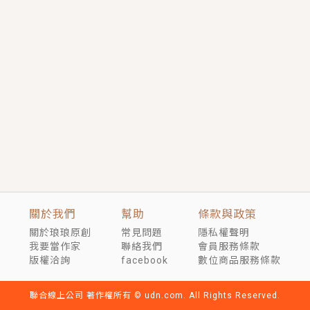
短劇原著｜《離婚後，禁欲大佬爬墻偷吻小孕妻》坊間
傳聞，顧總沒有太太、不需要情人，卻寵愛著他的私人
醫生？！
穿越｜《穿越遠古後成了野人娘子》你好，一起爬山
嗎？被男友推下山，直接穿越到遠古時代的那種......
關於我們
幫助
條款與政策
關於琅琅原創
常見問題
隱私權聲明
我要當作家
聯絡我們
會員服務條款
版權洽詢
facebook
數位商品服務條款
聯合線上公司 著作權所有 © udn.com. All Rights Reserved.