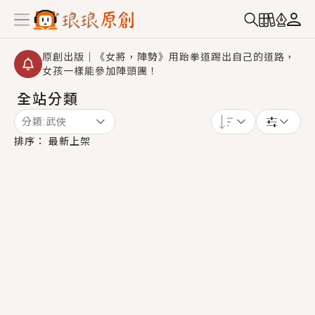
原創出版｜《女將，陣勢》用跆拳道踢出自己的道路，
女孩一樣能參加陣頭團！
全站分類
創,作家招募｜華文小說創作首選！有機會獲得豐富廣宣
資源、專屬服務與獨享福利！
分類:
武俠
小編心動書單｜《離婚你提的，二婚嫁大佬，你哭什
排序：
最新上架
麼？》追妻火葬場！前夫失憶移情別戀，她頭也不回找
新歡，他居然還後悔了？
GL｜《夏日與檸檬與重疊世界》炎熱的夏日、檸檬的香
氣、互相愛慕的兩位少女，今夏最推純愛GL漫畫！
BL｜《費洛蒙中毒》救命！特殊費洛蒙體質世界觀，無
法抗拒的吸引力，已中毒Σ>―(〃°ω°〃)♡→
OMG你嚇到我了｜《陰陽鬼店》上班族買了房子模型，
但現實中買下的竟是屬於他的停屍櫃？！
言情｜《國語推行員》每個人心中都有一個連自己也無
法改變的永恆， 他的一生將不由自主追逐著她……