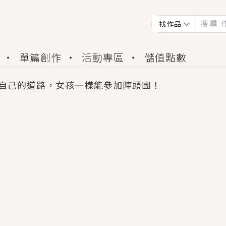
找作品
單篇創作
活動專區
儲值點數
自己的道路，女孩一樣能參加陣頭團！
會獲得豐富廣宣資源、專屬服務與獨享福利！
佬，你哭什麼？》追妻火葬場！前夫失憶移情別戀，
夏日、檸檬的香氣、互相愛慕的兩位少女，今夏最推純愛
世界觀，無法抗拒的吸引力，已中毒Σ>―(〃°ω°〃)
買了房子模型，但現實中買下的竟是屬於他的停屍櫃？
個連自己也無法改變的永恆， 他的一生將不由自主追逐