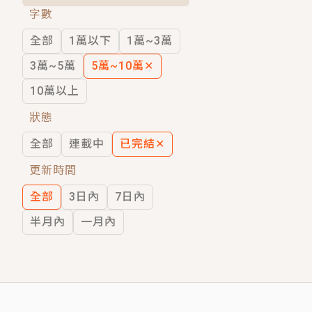
字數
短劇原著｜《離婚後，禁欲大佬爬墻偷吻
全部
1萬以下
1萬~3萬
穿越｜《穿越遠古後成了野人娘子》你好，
3萬~5萬
5萬~10萬
✕
10萬以上
狀態
全部
連載中
已完結
✕
更新時間
全部
3日內
7日內
半月內
一月內