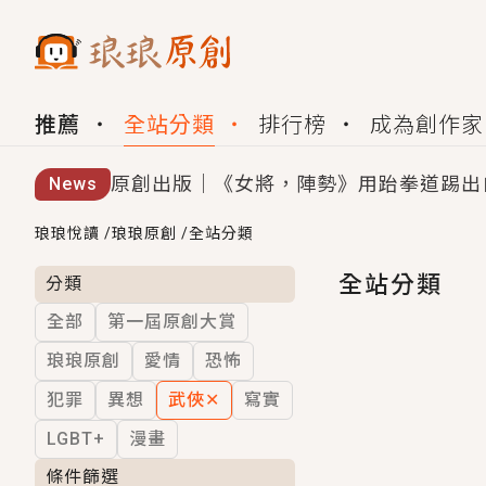
推薦
全站分類
排行榜
成為創作家
原創出版｜《女將，陣勢》用跆拳道踢出
News
創,作家招募｜華文小說創作首選！有機
琅琅悅讀
/
琅琅原創
/
全站分類
小編心動書單｜《離婚你提的，二婚嫁大
全站分類
分類
全部
第一屆原創大賞
GL｜《夏日與檸檬與重疊世界》炎熱的
琅琅原創
愛情
恐怖
BL｜《費洛蒙中毒》救命！特殊費洛蒙體質
犯罪
異想
武俠
✕
寫實
OMG你嚇到我了｜《陰陽鬼店》上班族
LGBT+
漫畫
言情｜《國語推行員》每個人心中都有一
條件篩選