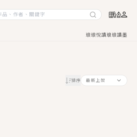
琅琅悅讀
琅琅讀墨
她頭也不回找新歡，他居然還後悔了？
排序
最新上架
GL漫畫！
♡→
！
著她……