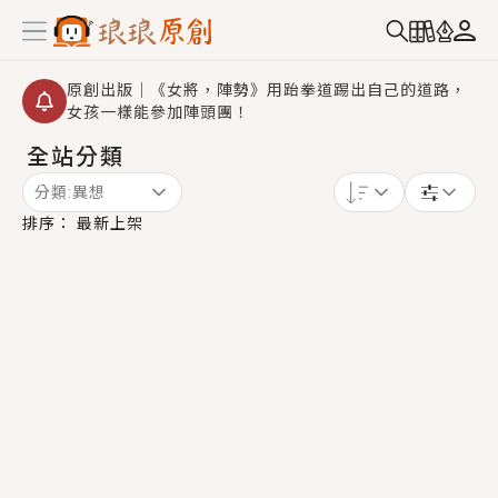
原創出版｜《女將，陣勢》用跆拳道踢出自己的道路，
女孩一樣能參加陣頭團！
全站分類
創,作家招募｜華文小說創作首選！有機會獲得豐富廣宣
資源、專屬服務與獨享福利！
分類:
異想
小編心動書單｜《離婚你提的，二婚嫁大佬，你哭什
排序：
最新上架
麼？》追妻火葬場！前夫失憶移情別戀，她頭也不回找
新歡，他居然還後悔了？
GL｜《夏日與檸檬與重疊世界》炎熱的夏日、檸檬的香
氣、互相愛慕的兩位少女，今夏最推純愛GL漫畫！
BL｜《費洛蒙中毒》救命！特殊費洛蒙體質世界觀，無
法抗拒的吸引力，已中毒Σ>―(〃°ω°〃)♡→
OMG你嚇到我了｜《陰陽鬼店》上班族買了房子模型，
但現實中買下的竟是屬於他的停屍櫃？！
言情｜《國語推行員》每個人心中都有一個連自己也無
法改變的永恆， 他的一生將不由自主追逐著她……