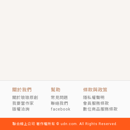
短劇原著｜《離婚後，禁欲大佬爬墻偷吻小孕妻》坊間
傳聞，顧總沒有太太、不需要情人，卻寵愛著他的私人
醫生？！
穿越｜《穿越遠古後成了野人娘子》你好，一起爬山
嗎？被男友推下山，直接穿越到遠古時代的那種......
關於我們
幫助
條款與政策
關於琅琅原創
常見問題
隱私權聲明
我要當作家
聯絡我們
會員服務條款
版權洽詢
facebook
數位商品服務條款
聯合線上公司 著作權所有 © udn.com. All Rights Reserved.