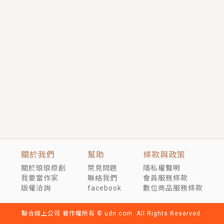
短劇原著｜《離婚後，禁欲大佬爬墻偷吻小孕妻》坊間
傳聞，顧總沒有太太、不需要情人，卻寵愛著他的私人
醫生？！
穿越｜《穿越遠古後成了野人娘子》你好，一起爬山
嗎？被男友推下山，直接穿越到遠古時代的那種......
關於我們
幫助
條款與政策
關於琅琅原創
常見問題
隱私權聲明
我要當作家
聯絡我們
會員服務條款
版權洽詢
facebook
數位商品服務條款
聯合線上公司 著作權所有 © udn.com. All Rights Reserved.