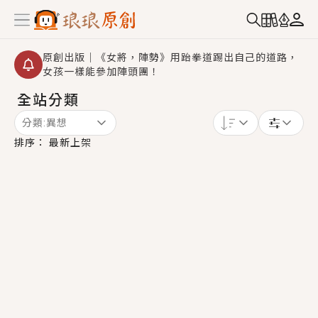
原創出版｜《女將，陣勢》用跆拳道踢出自己的道路，
女孩一樣能參加陣頭團！
全站分類
創,作家招募｜華文小說創作首選！有機會獲得豐富廣宣
資源、專屬服務與獨享福利！
分類:
異想
小編心動書單｜《離婚你提的，二婚嫁大佬，你哭什
排序：
最新上架
麼？》追妻火葬場！前夫失憶移情別戀，她頭也不回找
新歡，他居然還後悔了？
GL｜《夏日與檸檬與重疊世界》炎熱的夏日、檸檬的香
氣、互相愛慕的兩位少女，今夏最推純愛GL漫畫！
BL｜《費洛蒙中毒》救命！特殊費洛蒙體質世界觀，無
法抗拒的吸引力，已中毒Σ>―(〃°ω°〃)♡→
OMG你嚇到我了｜《陰陽鬼店》上班族買了房子模型，
但現實中買下的竟是屬於他的停屍櫃？！
言情｜《國語推行員》每個人心中都有一個連自己也無
法改變的永恆， 他的一生將不由自主追逐著她……