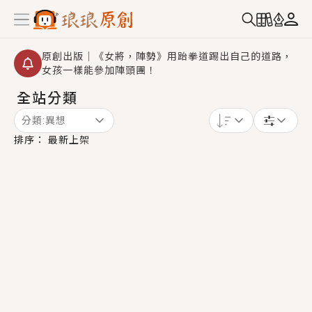
原創出版｜《女將，陣勢》用跆拳道踢出自己的道路，
女孩一樣能參加陣頭團！
全站分類
創,作家招募｜華文小說創作首選！有機會獲得豐富廣宣
資源、專屬服務與獨享福利！
分類:
異想
小編心動書單｜《離婚你提的，二婚嫁大佬，你哭什
排序：
最新上架
麼？》追妻火葬場！前夫失憶移情別戀，她頭也不回找
新歡，他居然還後悔了？
GL｜《夏日與檸檬與重疊世界》炎熱的夏日、檸檬的香
氣、互相愛慕的兩位少女，今夏最推純愛GL漫畫！
BL｜《費洛蒙中毒》救命！特殊費洛蒙體質世界觀，無
法抗拒的吸引力，已中毒Σ>―(〃°ω°〃)♡→
OMG你嚇到我了｜《陰陽鬼店》上班族買了房子模型，
但現實中買下的竟是屬於他的停屍櫃？！
言情｜《國語推行員》每個人心中都有一個連自己也無
法改變的永恆， 他的一生將不由自主追逐著她……