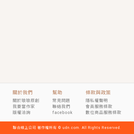
短劇原著｜《離婚後，禁欲大佬爬墻偷吻小孕妻》坊間
傳聞，顧總沒有太太、不需要情人，卻寵愛著他的私人
醫生？！
穿越｜《穿越遠古後成了野人娘子》你好，一起爬山
嗎？被男友推下山，直接穿越到遠古時代的那種......
關於我們
幫助
條款與政策
關於琅琅原創
常見問題
隱私權聲明
我要當作家
聯絡我們
會員服務條款
版權洽詢
facebook
數位商品服務條款
聯合線上公司 著作權所有 © udn.com. All Rights Reserved.