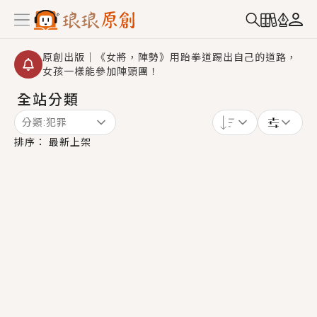
原創出版｜《女將，陣勢》用跆拳道踢出自己的道路，
女孩一樣能參加陣頭團！
全站分類
創,作家招募｜華文小說創作首選！有機會獲得豐富廣宣
資源、專屬服務與獨享福利！
分類:
犯罪
小編心動書單｜《離婚你提的，二婚嫁大佬，你哭什
排序：
最新上架
麼？》追妻火葬場！前夫失憶移情別戀，她頭也不回找
新歡，他居然還後悔了？
GL｜《夏日與檸檬與重疊世界》炎熱的夏日、檸檬的香
氣、互相愛慕的兩位少女，今夏最推純愛GL漫畫！
BL｜《費洛蒙中毒》救命！特殊費洛蒙體質世界觀，無
法抗拒的吸引力，已中毒Σ>―(〃°ω°〃)♡→
OMG你嚇到我了｜《陰陽鬼店》上班族買了房子模型，
但現實中買下的竟是屬於他的停屍櫃？！
言情｜《國語推行員》每個人心中都有一個連自己也無
法改變的永恆， 他的一生將不由自主追逐著她……