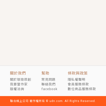
短劇原著｜《離婚後，禁欲大佬爬墻偷吻小孕妻》坊間
傳聞，顧總沒有太太、不需要情人，卻寵愛著他的私人
醫生？！
穿越｜《穿越遠古後成了野人娘子》你好，一起爬山
嗎？被男友推下山，直接穿越到遠古時代的那種......
關於我們
幫助
條款與政策
關於琅琅原創
常見問題
隱私權聲明
我要當作家
聯絡我們
會員服務條款
版權洽詢
facebook
數位商品服務條款
聯合線上公司 著作權所有 © udn.com. All Rights Reserved.