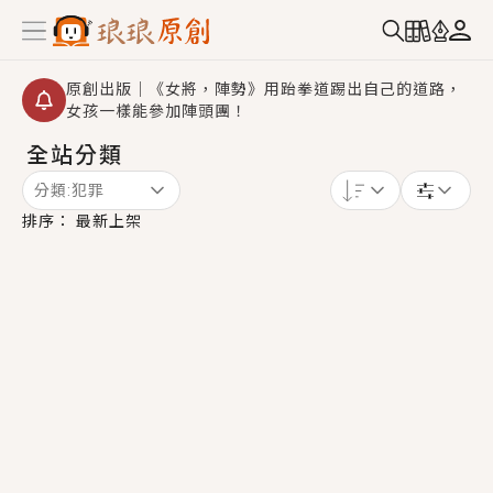
原創出版｜《女將，陣勢》用跆拳道踢出自己的道路，
女孩一樣能參加陣頭團！
全站分類
創,作家招募｜華文小說創作首選！有機會獲得豐富廣宣
資源、專屬服務與獨享福利！
分類:
犯罪
小編心動書單｜《離婚你提的，二婚嫁大佬，你哭什
排序：
最新上架
麼？》追妻火葬場！前夫失憶移情別戀，她頭也不回找
新歡，他居然還後悔了？
GL｜《夏日與檸檬與重疊世界》炎熱的夏日、檸檬的香
氣、互相愛慕的兩位少女，今夏最推純愛GL漫畫！
BL｜《費洛蒙中毒》救命！特殊費洛蒙體質世界觀，無
法抗拒的吸引力，已中毒Σ>―(〃°ω°〃)♡→
OMG你嚇到我了｜《陰陽鬼店》上班族買了房子模型，
但現實中買下的竟是屬於他的停屍櫃？！
言情｜《國語推行員》每個人心中都有一個連自己也無
法改變的永恆， 他的一生將不由自主追逐著她……