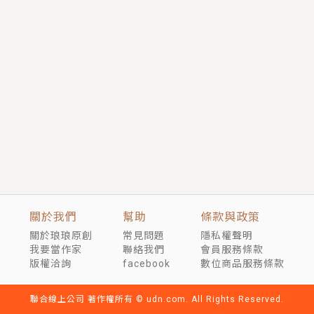
短劇原著｜《離婚後，禁欲大佬爬墻偷吻小孕妻》坊間
傳聞，顧總沒有太太、不需要情人，卻寵愛著他的私人
醫生？！
穿越｜《穿越遠古後成了野人娘子》你好，一起爬山
嗎？被男友推下山，直接穿越到遠古時代的那種......
關於我們
幫助
條款與政策
關於琅琅原創
常見問題
隱私權聲明
我要當作家
聯絡我們
會員服務條款
版權洽詢
facebook
數位商品服務條款
聯合線上公司 著作權所有 © udn.com. All Rights Reserved.