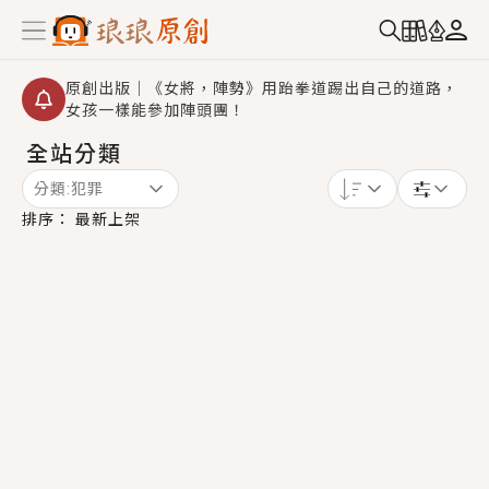
原創出版｜《女將，陣勢》用跆拳道踢出自己的道路，
女孩一樣能參加陣頭團！
全站分類
創,作家招募｜華文小說創作首選！有機會獲得豐富廣宣
資源、專屬服務與獨享福利！
分類:
犯罪
小編心動書單｜《離婚你提的，二婚嫁大佬，你哭什
排序：
最新上架
麼？》追妻火葬場！前夫失憶移情別戀，她頭也不回找
新歡，他居然還後悔了？
GL｜《夏日與檸檬與重疊世界》炎熱的夏日、檸檬的香
氣、互相愛慕的兩位少女，今夏最推純愛GL漫畫！
BL｜《費洛蒙中毒》救命！特殊費洛蒙體質世界觀，無
法抗拒的吸引力，已中毒Σ>―(〃°ω°〃)♡→
OMG你嚇到我了｜《陰陽鬼店》上班族買了房子模型，
但現實中買下的竟是屬於他的停屍櫃？！
言情｜《國語推行員》每個人心中都有一個連自己也無
法改變的永恆， 他的一生將不由自主追逐著她……