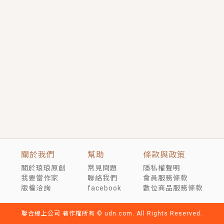
短劇原著｜《離婚後，禁欲大佬爬墻偷吻小孕妻》坊間
傳聞，顧總沒有太太、不需要情人，卻寵愛著他的私人
醫生？！
穿越｜《穿越遠古後成了野人娘子》你好，一起爬山
嗎？被男友推下山，直接穿越到遠古時代的那種......
關於我們
幫助
條款與政策
關於琅琅原創
常見問題
隱私權聲明
我要當作家
聯絡我們
會員服務條款
版權洽詢
facebook
數位商品服務條款
聯合線上公司 著作權所有 © udn.com. All Rights Reserved.