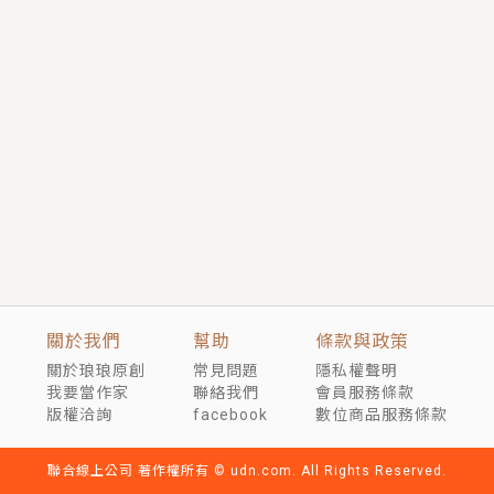
短劇原著｜《離婚後，禁欲大佬爬墻偷吻小孕妻》坊間
傳聞，顧總沒有太太、不需要情人，卻寵愛著他的私人
醫生？！
穿越｜《穿越遠古後成了野人娘子》你好，一起爬山
嗎？被男友推下山，直接穿越到遠古時代的那種......
關於我們
幫助
條款與政策
關於琅琅原創
常見問題
隱私權聲明
我要當作家
聯絡我們
會員服務條款
版權洽詢
facebook
數位商品服務條款
聯合線上公司 著作權所有 © udn.com. All Rights Reserved.