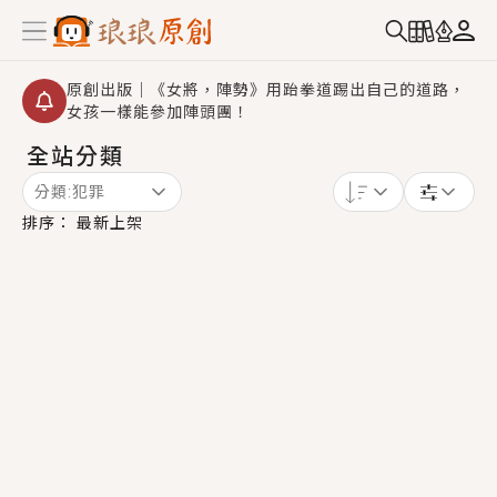
原創出版｜《女將，陣勢》用跆拳道踢出自己的道路，
女孩一樣能參加陣頭團！
全站分類
創,作家招募｜華文小說創作首選！有機會獲得豐富廣宣
資源、專屬服務與獨享福利！
分類:
犯罪
小編心動書單｜《離婚你提的，二婚嫁大佬，你哭什
排序：
最新上架
麼？》追妻火葬場！前夫失憶移情別戀，她頭也不回找
新歡，他居然還後悔了？
GL｜《夏日與檸檬與重疊世界》炎熱的夏日、檸檬的香
氣、互相愛慕的兩位少女，今夏最推純愛GL漫畫！
BL｜《費洛蒙中毒》救命！特殊費洛蒙體質世界觀，無
法抗拒的吸引力，已中毒Σ>―(〃°ω°〃)♡→
OMG你嚇到我了｜《陰陽鬼店》上班族買了房子模型，
但現實中買下的竟是屬於他的停屍櫃？！
言情｜《國語推行員》每個人心中都有一個連自己也無
法改變的永恆， 他的一生將不由自主追逐著她……