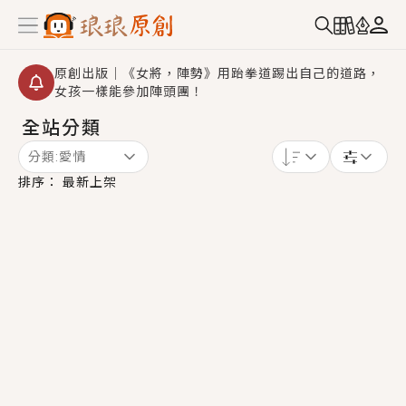
原創出版｜《女將，陣勢》用跆拳道踢出自己的道路，
女孩一樣能參加陣頭團！
全站分類
創,作家招募｜華文小說創作首選！有機會獲得豐富廣宣
資源、專屬服務與獨享福利！
分類:
愛情
小編心動書單｜《離婚你提的，二婚嫁大佬，你哭什
排序：
最新上架
麼？》追妻火葬場！前夫失憶移情別戀，她頭也不回找
新歡，他居然還後悔了？
GL｜《夏日與檸檬與重疊世界》炎熱的夏日、檸檬的香
氣、互相愛慕的兩位少女，今夏最推純愛GL漫畫！
BL｜《費洛蒙中毒》救命！特殊費洛蒙體質世界觀，無
法抗拒的吸引力，已中毒Σ>―(〃°ω°〃)♡→
OMG你嚇到我了｜《陰陽鬼店》上班族買了房子模型，
但現實中買下的竟是屬於他的停屍櫃？！
言情｜《國語推行員》每個人心中都有一個連自己也無
法改變的永恆， 他的一生將不由自主追逐著她……