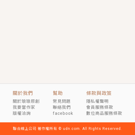
短劇原著｜《離婚後，禁欲大佬爬墻偷吻小孕妻》坊間
傳聞，顧總沒有太太、不需要情人，卻寵愛著他的私人
醫生？！
穿越｜《穿越遠古後成了野人娘子》你好，一起爬山
嗎？被男友推下山，直接穿越到遠古時代的那種......
關於我們
幫助
條款與政策
關於琅琅原創
常見問題
隱私權聲明
我要當作家
聯絡我們
會員服務條款
版權洽詢
facebook
數位商品服務條款
聯合線上公司 著作權所有 © udn.com. All Rights Reserved.