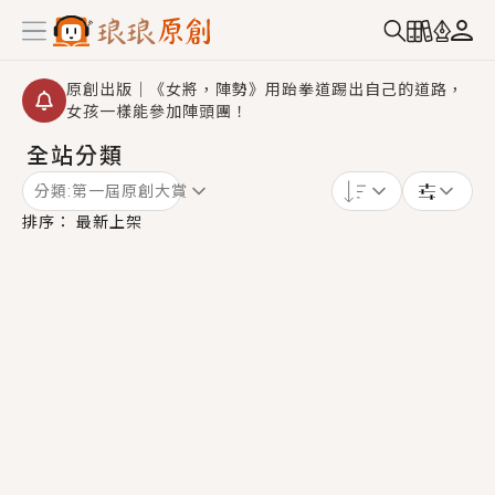
原創出版｜《女將，陣勢》用跆拳道踢出自己的道路，
女孩一樣能參加陣頭團！
全站分類
創,作家招募｜華文小說創作首選！有機會獲得豐富廣宣
資源、專屬服務與獨享福利！
分類:
第一屆原創大賞
小編心動書單｜《離婚你提的，二婚嫁大佬，你哭什
排序：
最新上架
麼？》追妻火葬場！前夫失憶移情別戀，她頭也不回找
新歡，他居然還後悔了？
GL｜《夏日與檸檬與重疊世界》炎熱的夏日、檸檬的香
氣、互相愛慕的兩位少女，今夏最推純愛GL漫畫！
BL｜《費洛蒙中毒》救命！特殊費洛蒙體質世界觀，無
法抗拒的吸引力，已中毒Σ>―(〃°ω°〃)♡→
OMG你嚇到我了｜《陰陽鬼店》上班族買了房子模型，
但現實中買下的竟是屬於他的停屍櫃？！
言情｜《國語推行員》每個人心中都有一個連自己也無
法改變的永恆， 他的一生將不由自主追逐著她……