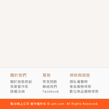
短劇原著｜《離婚後，禁欲大佬爬墻偷吻小孕妻》坊間
傳聞，顧總沒有太太、不需要情人，卻寵愛著他的私人
醫生？！
穿越｜《穿越遠古後成了野人娘子》你好，一起爬山
嗎？被男友推下山，直接穿越到遠古時代的那種......
關於我們
幫助
條款與政策
關於琅琅原創
常見問題
隱私權聲明
我要當作家
聯絡我們
會員服務條款
版權洽詢
facebook
數位商品服務條款
聯合線上公司 著作權所有 © udn.com. All Rights Reserved.