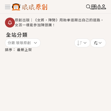
原創出版｜《女將，陣勢》用跆拳道踢出自己的道路，
女孩一樣能參加陣頭團！
全站分類
創,作家招募｜華文小說創作首選！有機會獲得豐富廣宣
資源、專屬服務與獨享福利！
分類:
琅琅原創
小編心動書單｜《離婚你提的，二婚嫁大佬，你哭什
排序：
最新上架
麼？》追妻火葬場！前夫失憶移情別戀，她頭也不回找
新歡，他居然還後悔了？
GL｜《夏日與檸檬與重疊世界》炎熱的夏日、檸檬的香
氣、互相愛慕的兩位少女，今夏最推純愛GL漫畫！
BL｜《費洛蒙中毒》救命！特殊費洛蒙體質世界觀，無
法抗拒的吸引力，已中毒Σ>―(〃°ω°〃)♡→
OMG你嚇到我了｜《陰陽鬼店》上班族買了房子模型，
但現實中買下的竟是屬於他的停屍櫃？！
言情｜《國語推行員》每個人心中都有一個連自己也無
法改變的永恆， 他的一生將不由自主追逐著她……