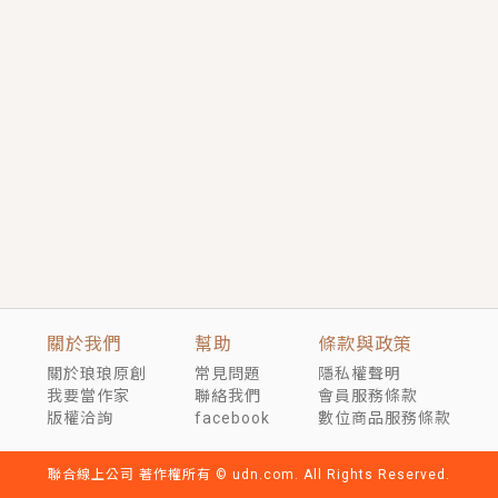
短劇原著｜《離婚後，禁欲大佬爬墻偷吻小孕妻》坊間
傳聞，顧總沒有太太、不需要情人，卻寵愛著他的私人
醫生？！
穿越｜《穿越遠古後成了野人娘子》你好，一起爬山
嗎？被男友推下山，直接穿越到遠古時代的那種......
關於我們
幫助
條款與政策
關於琅琅原創
常見問題
隱私權聲明
我要當作家
聯絡我們
會員服務條款
版權洽詢
facebook
數位商品服務條款
聯合線上公司 著作權所有 © udn.com. All Rights Reserved.