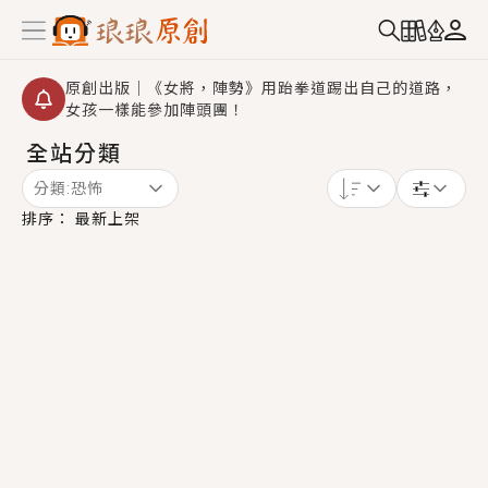
原創出版｜《女將，陣勢》用跆拳道踢出自己的道路，
女孩一樣能參加陣頭團！
全站分類
創,作家招募｜華文小說創作首選！有機會獲得豐富廣宣
資源、專屬服務與獨享福利！
分類:
恐怖
小編心動書單｜《離婚你提的，二婚嫁大佬，你哭什
排序：
最新上架
麼？》追妻火葬場！前夫失憶移情別戀，她頭也不回找
新歡，他居然還後悔了？
GL｜《夏日與檸檬與重疊世界》炎熱的夏日、檸檬的香
氣、互相愛慕的兩位少女，今夏最推純愛GL漫畫！
BL｜《費洛蒙中毒》救命！特殊費洛蒙體質世界觀，無
法抗拒的吸引力，已中毒Σ>―(〃°ω°〃)♡→
OMG你嚇到我了｜《陰陽鬼店》上班族買了房子模型，
但現實中買下的竟是屬於他的停屍櫃？！
言情｜《國語推行員》每個人心中都有一個連自己也無
法改變的永恆， 他的一生將不由自主追逐著她……