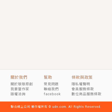
短劇原著｜《離婚後，禁欲大佬爬墻偷吻小孕妻》坊間
傳聞，顧總沒有太太、不需要情人，卻寵愛著他的私人
醫生？！
穿越｜《穿越遠古後成了野人娘子》你好，一起爬山
嗎？被男友推下山，直接穿越到遠古時代的那種......
關於我們
幫助
條款與政策
關於琅琅原創
常見問題
隱私權聲明
我要當作家
聯絡我們
會員服務條款
版權洽詢
facebook
數位商品服務條款
聯合線上公司 著作權所有 © udn.com. All Rights Reserved.