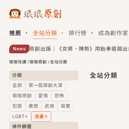
推薦
全站分類
排行榜
成為創作家
原創出版｜《女將，陣勢》用跆拳道踢出
News
創,作家招募｜華文小說創作首選！有機
琅琅悅讀
/
琅琅原創
/
全站分類
小編心動書單｜《離婚你提的，二婚嫁大
全站分類
分類
全部
第一屆原創大賞
GL｜《夏日與檸檬與重疊世界》炎熱的
琅琅原創
愛情
恐怖
BL｜《費洛蒙中毒》救命！特殊費洛蒙體質
犯罪
異想
武俠
寫實
OMG你嚇到我了｜《陰陽鬼店》上班族
LGBT+
漫畫
✕
言情｜《國語推行員》每個人心中都有一
條件篩選