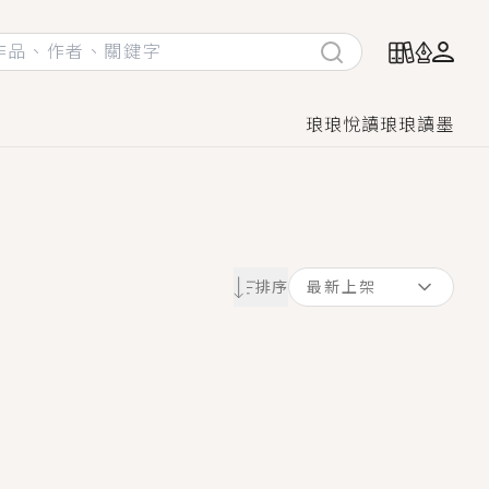
琅琅悅讀
琅琅讀墨
她頭也不回找新歡，他居然還後悔了？
排序
最新上架
GL漫畫！
♡→
！
著她……