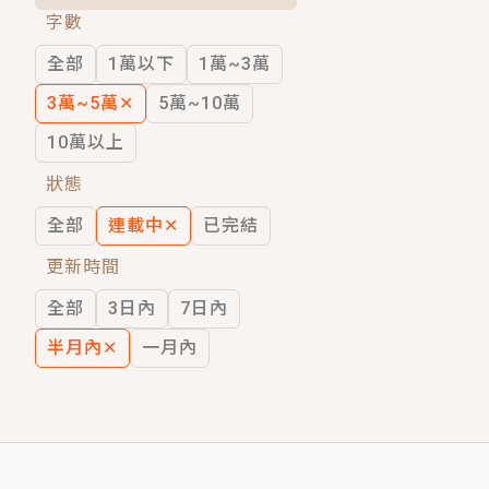
字數
短劇原著｜《離婚後，禁欲大佬爬墻偷吻
全部
1萬以下
1萬~3萬
穿越｜《穿越遠古後成了野人娘子》你好，
3萬~5萬
✕
5萬~10萬
10萬以上
狀態
全部
連載中
✕
已完結
更新時間
全部
3日內
7日內
半月內
✕
一月內