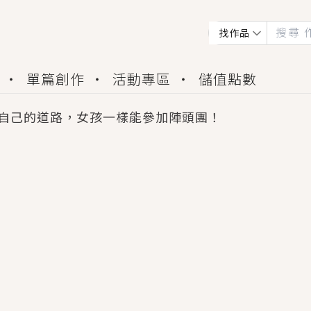
找作品
單篇創作
活動專區
儲值點數
自己的道路，女孩一樣能參加陣頭團！
會獲得豐富廣宣資源、專屬服務與獨享福利！
佬，你哭什麼？》追妻火葬場！前夫失憶移情別戀，
夏日、檸檬的香氣、互相愛慕的兩位少女，今夏最推純愛
世界觀，無法抗拒的吸引力，已中毒Σ>―(〃°ω°〃)
買了房子模型，但現實中買下的竟是屬於他的停屍櫃？
個連自己也無法改變的永恆， 他的一生將不由自主追逐