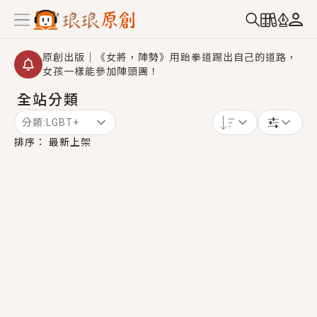
原創出版｜《女將，陣勢》用跆拳道踢出自己的道路，
女孩一樣能參加陣頭團！
全站分類
創,作家招募｜華文小說創作首選！有機會獲得豐富廣宣
資源、專屬服務與獨享福利！
分類:
LGBT+
小編心動書單｜《離婚你提的，二婚嫁大佬，你哭什
排序：
最新上架
麼？》追妻火葬場！前夫失憶移情別戀，她頭也不回找
新歡，他居然還後悔了？
GL｜《夏日與檸檬與重疊世界》炎熱的夏日、檸檬的香
氣、互相愛慕的兩位少女，今夏最推純愛GL漫畫！
BL｜《費洛蒙中毒》救命！特殊費洛蒙體質世界觀，無
法抗拒的吸引力，已中毒Σ>―(〃°ω°〃)♡→
OMG你嚇到我了｜《陰陽鬼店》上班族買了房子模型，
但現實中買下的竟是屬於他的停屍櫃？！
言情｜《國語推行員》每個人心中都有一個連自己也無
法改變的永恆， 他的一生將不由自主追逐著她……