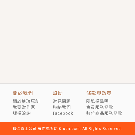
短劇原著｜《離婚後，禁欲大佬爬墻偷吻小孕妻》坊間
傳聞，顧總沒有太太、不需要情人，卻寵愛著他的私人
醫生？！
穿越｜《穿越遠古後成了野人娘子》你好，一起爬山
嗎？被男友推下山，直接穿越到遠古時代的那種......
關於我們
幫助
條款與政策
關於琅琅原創
常見問題
隱私權聲明
我要當作家
聯絡我們
會員服務條款
版權洽詢
facebook
數位商品服務條款
聯合線上公司 著作權所有 © udn.com. All Rights Reserved.